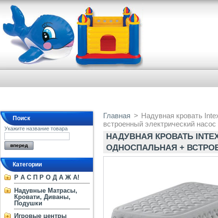
Главная
>
Надувная кровать Inte
Поиск
встроенный электрический насос
Укажите название товара
НАДУВНАЯ КРОВАТЬ INTEX 6
ОДНОСПАЛЬНАЯ + ВСТРО
Категории
Р А С П Р О Д А Ж А!
Надувные Матрасы,
Кровати, Диваны,
Подушки
Игровые центры