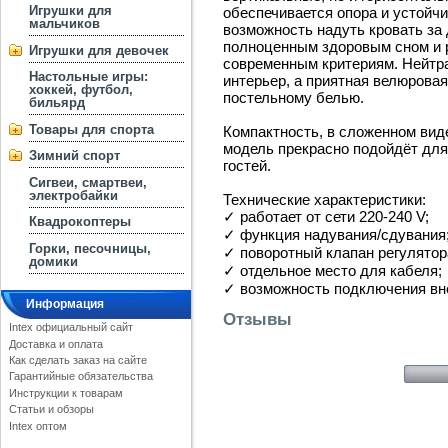
Игрушки для
обеспечивается опора и устойчи
мальчиков
возможность надуть кровать за
полноценным здоровым сном и р
Игрушки для девочек
современным критериям. Нейтр
Настольные игры:
интерьер, а приятная велюровая
хоккей, футбол,
постельному белью.
бильярд
Товары для спорта
Компактность, в сложенном вид
модель прекрасно подойдёт для
Зимний спорт
гостей.
Сигвеи, смартвеи,
электробайки
Технические характеристики:
✓ работает от сети 220-240 V;
Квадрокоптеры
✓ функция надувания/сдувания
Горки, песочницы,
✓ поворотный клапан регулятор
домики
✓ отдельное место для кабеля;
✓ возможность подключения вне
Информация
Отзывы
Intex официальный сайт
Доставка и оплата
Как сделать заказ на сайте
Гарантийные обязательства
Инструкции к товарам
Статьи и обзоры
Intex оптом