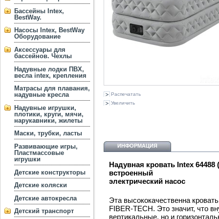
Бассейны Intex,
BestWay.
Насосы Intex, BestWay
Оборудование
Аксессуары для
бассейнов. Чехлы
Надувные лодки ПВХ,
весла intex, крепления
Матрасы для плавания,
надувные кресла
Распечатать
Увеличить
Надувные игрушки,
плотики, круги, мячи,
нарукавники, жилеты
Маски, трубки, ласты
Развивающие игры,
ИНФОРМАЦИЯ
Пластмассовые
игрушки
Надувная кровать Intex 64488 
Детские конструкторы
встроенный
электрический насос
Детские коляски
Детские автокресла
Эта высококачественна кровать
FIBER-TECH. Это значит, что вн
Детский транспорт
вертикальные, но и горизонталь