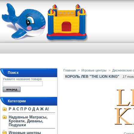
Главная
>
Игровые центры
>
Диснеевские 
Поиск
КОРОЛЬ ЛЕВ "THE LION KING"
17 тов
Укажите название товара
Категории
Р А С П Р О Д А Ж А!
Надувные Матрасы,
Кровати, Диваны,
Подушки
Игровые центры
Сорти