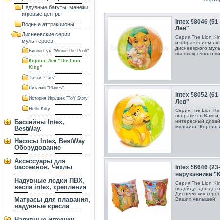
Надувные батуты, манежи,
игровые центры
Intex 58046 (5
Водные аттракционы
Лев"
Диснеевские серии
Серия The Lion Kin
мультгероев
изображением лю
диснеевского мул
Винни Пух "Winnie the Pooh"
высокопрочного в
Король Лев "The Lion
King"
Тачки "Cars"
Литачки "Planes"
Intex 58052 (6
История Игрушек "ToY Story"
Лев"
Hello Kitty
Серия The Lion Ki
понравится Вам и
интересный дизай
Бассейны Intex,
мультика "Король 
BestWay.
Насосы Intex, BestWay
Оборудование
Аксессуары для
бассейнов. Чехлы
Intex 56646 (2
нарукавники "
Надувные лодки ПВХ,
Серия The Lion Ki
весла intex, крепления
подойдут для дето
Диснеевских герое
Матрасы для плавания,
Ваших малышей.
надувные кресла
Надувные игрушки,