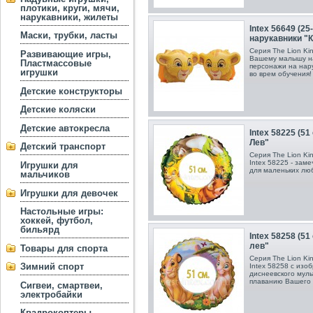
плотики, круги, мячи,
нарукавники, жилеты
Intex 56649 (2
Маски, трубки, ласты
нарукавники "
Серия The Lion Ki
Развивающие игры,
Вашему малышу на
Пластмассовые
персонажи на нару
игрушки
во врем обучения!
Детские конструкторы
Детские коляски
Детские автокресла
Intex 58225 (51
Лев"
Детский транспорт
Серия The Lion Ki
Intex 58225 - зам
Игрушки для
для маленьких лю
мальчиков
Игрушки для девочек
Настольные игры:
хоккей, футбол,
бильярд
Intex 58258 (51
лев"
Товары для спорта
Серия The Lion Ki
Зимний спорт
Intex 58258 с из
диснеевского мул
плаванию Вашего 
Сигвеи, смартвеи,
электробайки
Квадрокоптеры