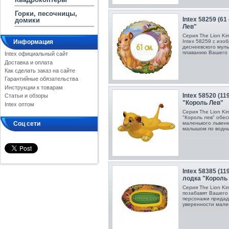
Горки, песочницы,
Intex 58259 (61
домики
Лев"
Серия The Lion Ki
Информация
Intex 58259 с из
диснеевского мул
плаванию Вашего 
Intex официальный сайт
Доставка и оплата
Как сделать заказ на сайте
Гарантийные обязательства
Инструкции к товарам
Intex 58520 (11
Статьи и обзоры
"Король Лев"
Intex оптом
Серия The Lion Ki
"Король лев" обес
маленького львен
Соц сети
малышом по водны
Intex 58385 (11
лодка "Король
Серия The Lion Ki
позабавят Вашего 
персонажи придад
уверенности мале