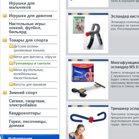
тело в хорошей фи
Игрушки для
мальчиков
Игрушки для девочек
Эспандер кист
Эспандер-ножницы
Настольные игры:
эспандер по трени
хоккей, футбол,
рук. Регулируемая 
бильярд
Товары для спорта
Детские ролики
(роликовые коньки)
Мячи для фитнеса, обручи
Многофункцио
Тренажеры и гантели
эспандер MS 0
Мячи футбольные,
Купить эспандер 
волейбольные,
1 пружинного типа 
баскетбольные
будет очень прав
тренажер включает
Батуты для прыжков
пресса и спины, ки
Зимний спорт
Сигвеи, смартвеи,
электробайки
Тренажер эспа
Квадрокоптеры
Тренажер эспанде
предназначен для 
подтягивания мыш
Горки, песочницы,
груди, пресса, бок
домики
Информация