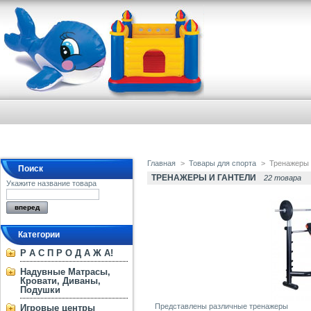
Главная
>
Товары для спорта
>
Тренажеры 
Поиск
ТРЕНАЖЕРЫ И ГАНТЕЛИ
22 товара
Укажите название товара
Категории
Р А С П Р О Д А Ж А!
Надувные Матрасы,
Кровати, Диваны,
Подушки
Представлены различные тренажеры
Игровые центры