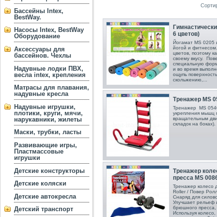
Сорти
Бассейны Intex,
BestWay.
Гимнастический
Насосы Intex, BestWay
6 цветов)
Оборудование
Йогамат MS 0205 
йогой и фитнесом
Аксессуары для
цветов, поэтому к
бассейнов. Чехлы
своему вкусу. Пов
специальную форм
Надувные лодки ПВХ,
и во время выпол
весла intex, крепления
ощупь поверхност
скольжению,...
Матрасы для плавания,
надувные кресла
Тренажер MS 0
Надувные игрушки,
Тренажер MS 0540
плотики, круги, мячи,
укрепления мышц 
нарукавники, жилеты
вращательным дви
складок на боках).
Маски, трубки, ласты
Развивающие игры,
Пластмассовые
игрушки
Детские конструкторы
Тренажер колес
пресса MS 008
Детские коляски
Тренажер колесо д
Roller / Повер Ро
Детские автокресла
Снаряд для силово
Улучшает рельеф 
брюшного пресса, с
Детский транспорт
Используя колесо,