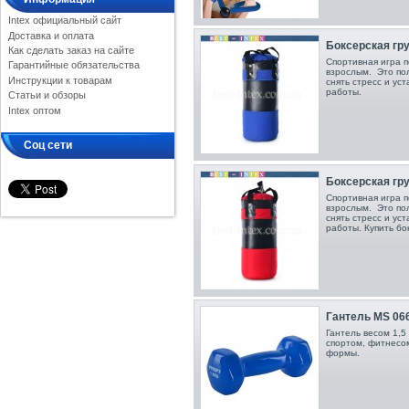
Intex официальный сайт
Доставка и оплата
Боксерская гр
Как сделать заказ на сайте
Спортивная игра п
Гарантийные обязательства
взрослым. Это пол
Инструкции к товарам
снять стресс и ус
работы.
Статьи и обзоры
Intex оптом
Соц сети
Боксерская гр
Спортивная игра п
взрослым. Это пол
снять стресс и ус
работы. Купить бо
Гантель MS 0665
Гантель весом 1,5
спортом, фитнесо
формы.