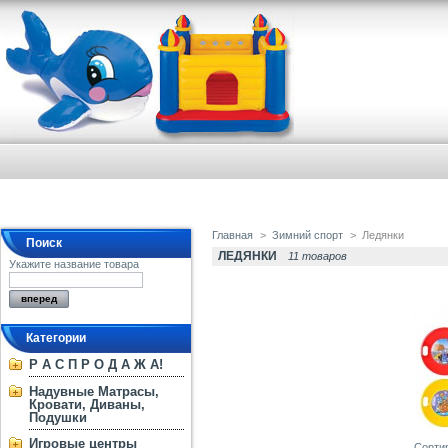
Главная
>
Зимний спорт
>
Ледянки
Поиск
ЛЕДЯНКИ
11 товаров
Укажите название товара
Категории
Р А С П Р О Д А Ж А!
Надувные Матрасы,
Кровати, Диваны,
Подушки
Игровые центры
Сорти