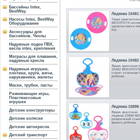
Бассейны Intex,
BestWay.
Ледянка 10481
Насосы Intex, BestWay
Такая замечательн
Оборудование
MOCHTOYS несомн
удовольствия и по
игр.
Аксессуары для
бассейнов. Чехлы
Надувные лодки ПВХ,
весла intex, крепления
Матрасы для плавания,
Ледянка 10482
надувные кресла
Яркая, красочная 
Надувные игрушки,
10482 MOCHTOYS (
плотики, круги, мячи,
станет отличным 
ребенка.
нарукавники, жилеты
Маски, трубки, ласты
Развивающие игры,
Пластмассовые
игрушки
Ледянка 10896
Детские конструкторы
Яркая, красочная
ледянка 10896 MO
Детские коляски
развлечений стан
вашего ребенка.
Детские автокресла
Детский транспорт