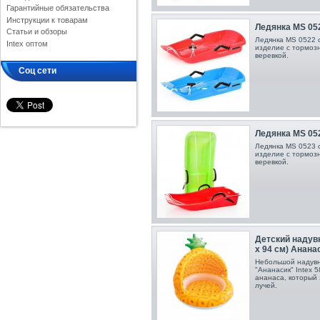
Гарантийные обязательства
Инструкции к товарам
Ледянка MS 052
Статьи и обзоры
Ледянка MS 0522 
Intex оптом
изделие с тормоз
веревкой.
Соц сети
Ледянка MS 052
Ледянка MS 0523 
изделие с тормоз
веревкой.
Детский надувн
x 94 см) Анана
Небольшой надувн
"Ананасик" Intex 
ананаса, который
лучей.