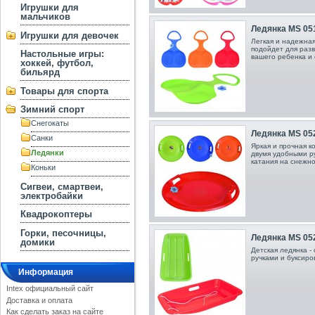
Игрушки для
мальчиков
Ледянка MS 051
Игрушки для девочек
Легкая и надежна
подойдет для разв
Настольные игры:
вашего ребенка и 
хоккей, футбол,
бильярд
Товары для спорта
Зимний спорт
Снегокаты
Ледянка MS 052
Санки
Яркая и прочная к
Ледянки
двумя удобными р
катания на снежно
Коньки
Сигвеи, смартвеи,
электробайки
Квадрокоптеры
Горки, песочницы,
Ледянка MS 052
домики
Детская ледянка -
ручками и буксиро
Информация
Intex официальный сайт
Доставка и оплата
Как сделать заказ на сайте