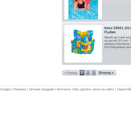
Intex 59661 (4
Рыбки
Яркий детский жил
на детей 3-5 лет.
камеры обеспечат 
Регулируемые ре
« Назад
1
2
3
Вперед »
Скидки
Новинки
Лучшие продажи
Контакты
Как сделать заказ на сайте
Гарантий