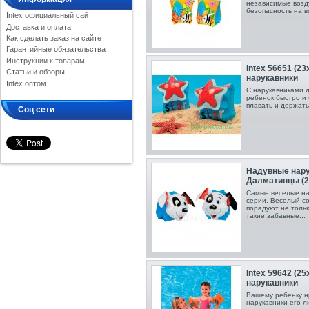
независимые возд
безопасность на 
Intex официальный сайт
Доставка и оплата
Как сделать заказ на сайте
Гарантийные обязательства
Инструкции к товарам
Inteх 56651 (2
Статьи и обзоры
нарукавники
Intex оптом
С нарукавниками д
ребенок быстро и 
плавать и держать
Соц сети
Надувные нару
Далматинцы (2
Самые веселые на
серии. Веселый с
порадуют не тольк
такие забавные...
Intex 59642 (2
нарукавники
Вашему ребенку нр
нарукавники его л