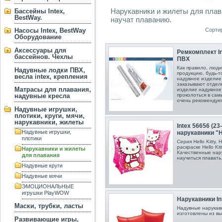
Нарукавники и жилеты для плав
Бассейны Intex,
BestWay.
научат плаванию.
Сорти
Насосы Intex, BestWay
Оборудование
Аксессуары для
Ремкомплект In
бассейнов. Чехлы
ПВХ
Как правило, люди
Надувные лодки ПВХ,
продукцию, будь-т
весла intex, крепления
надувное изделие
заказывают отдель
Матрасы для плавания,
изделие надувное
надувные кресла
проколоться в са
очень рекомендуе
Надувные игрушки,
плотики, круги, мячи,
нарукавники, жилеты
Intex 56656 (2
Надувные игрушки,
нарукавники "He
плотики
Серия Hello Kitty.
раскраске Hello Ki
Нарукавники и жилеты
Качественные нар
для плавания
научиться плавать
Надувные круги
Надувные мячи
ЭМОЦИОНАЛЬНЫЕ
игрушки PlayWOW
Нарукавники In
Маски, трубки, ласты
Надувные нарукавн
изготовлены из в
Развивающие игры,