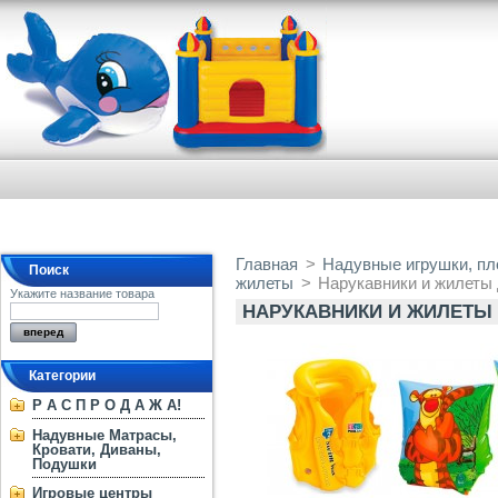
Главная
>
Надувные игрушки, пло
Поиск
жилеты
>
Нарукавники и жилеты
Укажите название товара
НАРУКАВНИКИ И ЖИЛЕТЫ
Категории
Р А С П Р О Д А Ж А!
Надувные Матрасы,
Кровати, Диваны,
Подушки
Игровые центры