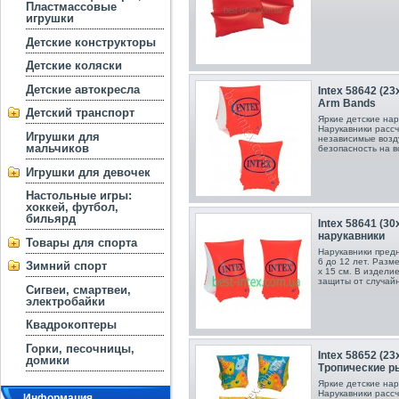
Пластмассовые
игрушки
Детские конструкторы
Детские коляски
Детские автокресла
Intex 58642 (2
Arm Bands
Детский транспорт
Яркие детские нар
Нарукавники рассч
Игрушки для
независимые возд
мальчиков
безопасность на 
Игрушки для девочек
Настольные игры:
хоккей, футбол,
бильярд
Intex 58641 (3
нарукавники
Товары для спорта
Нарукавники пред
6 до 12 лет. Разм
Зимний спорт
x 15 см. В издели
защиты от случайн
Сигвеи, смартвеи,
электробайки
Квадрокоптеры
Горки, песочницы,
Intex 58652 (2
домики
Тропические р
Яркие детские нар
Нарукавники рассч
Информация