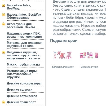
Детские игрушки для девочек м
безусловно, купить детскую кух
Бассейны Intex,
BestWay.
- это будет лучшим вариантом. 
техника, детская посуда, инте
Насосы Intex, BestWay
пупсы - беби бёрн, куклы и кук
Оборудование
и одежда для различных пупсов 
Аксессуары для
нашем магазине. Игровые набор
бассейнов. Чехлы
разнообразными. Самые популя
остается только сделать выбор.
Надувные лодки ПВХ,
весла intex, крепления
Подкатегории
Матрасы для плавания,
надувные кресла
Надувные игрушки,
плотики, круги, мячи,
нарукавники, жилеты
Маски, трубки, ласты
Коляски для кукол
Детские кухни
Развивающие игры,
Пластмассовые
игрушки
Детские конструкторы
Детские коляски
Детские автокресла
Детский транспорт