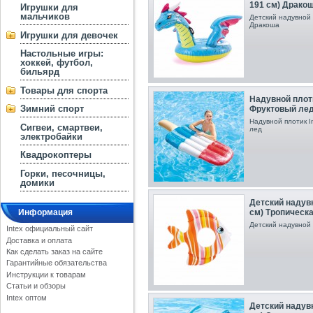
191 см) Драко
Игрушки для
мальчиков
Детский надувной п
Дракоша
Игрушки для девочек
Настольные игры:
хоккей, футбол,
бильярд
Товары для спорта
Надувной плоти
Зимний спорт
Фруктовый ле
Надувной плотик I
Сигвеи, смартвеи,
лед
электробайки
Квадрокоптеры
Горки, песочницы,
домики
Детский надувн
см) Тропическая
Информация
Детский надувной 
Intex официальный сайт
Доставка и оплата
Как сделать заказ на сайте
Гарантийные обязательства
Инструкции к товарам
Статьи и обзоры
Intex оптом
Детский надувн