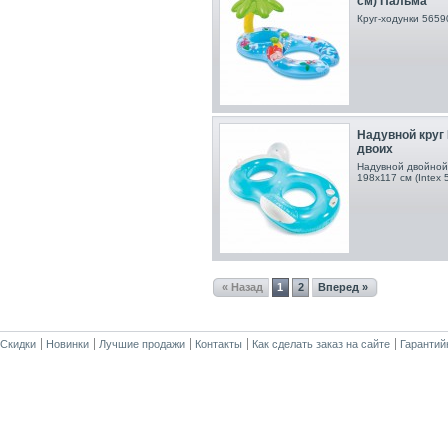
см) Пальма
Круг-ходунки 5659
Надувной круг 
двоих
Надувной двойной 
198х117 см (Intex 
« Назад
1
2
Вперед »
Скидки
Новинки
Лучшие продажи
Контакты
Как сделать заказ на сайте
Гарантий