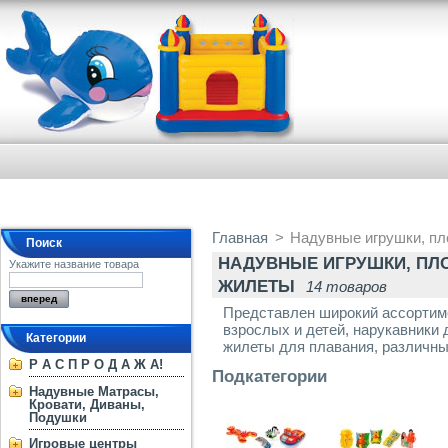
Главная
>
Надувные игрушки, пло
Поиск
НАДУВНЫЕ ИГРУШКИ, ПЛО
Укажите название товара
ЖИЛЕТЫ
14 товаров
Представлен широкий ассортиме
взрослых и детей, нарукавники 
Категории
жилеты для плавания, различ
Р А С П Р О Д А Ж А!
Подкатегории
Надувные Матрасы,
Кровати, Диваны,
Подушки
Игровые центры