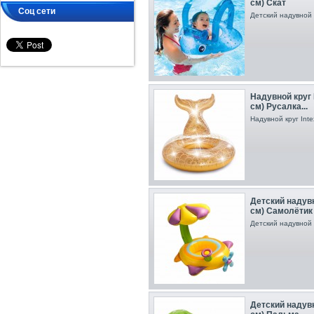
см) Скат
Соц сети
Детский надувной 
Надувной круг I
см) Русалка...
Надувной круг Int
Детский надувн
см) Cамолётик
Детский надувной 
Детский надувно