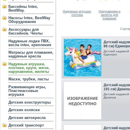
Бассейны Intex,
BestWay.
Надувные игрушки,
Нарукавники и
плотики
жилеты для
Насосы Intex, BestWay
плавания
Оборудование
Сорти
Аксессуары для
бассейнов. Чехлы
Надувные лодки ПВХ,
Детский надувн
весла intex, крепления
86 см) Единоро
Детский надувной п
Матрасы для плавания,
Единорог
надувные кресла
Надувные игрушки,
плотики, круги, мячи,
нарукавники, жилеты
Маски, трубки, ласты
Детский надувн
Развивающие игры,
191 см) Драко
Пластмассовые
игрушки
Детский надувной п
Дракоша
Детские конструкторы
Детские коляски
Детские автокресла
Детский транспорт
Детский надувн