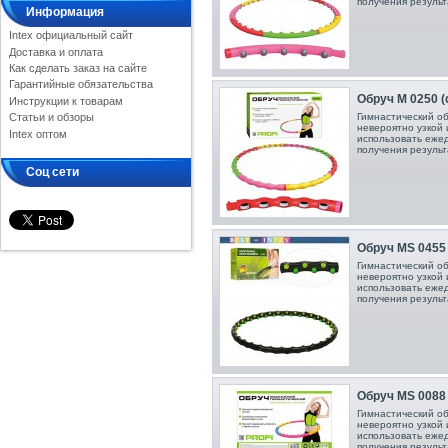
получения результ
Информация
Intex официальный сайт
Доставка и оплата
Как сделать заказ на сайте
Гарантийные обязательства
Обруч M 0250 (
Инструкции к товарам
Статьи и обзоры
Гимнастический о
невероятно узкой 
Intex оптом
использовать ежед
получения результ
Соц сети
Обруч MS 0455 
Гимнастический о
невероятно узкой 
использовать ежед
получения результ
Обруч MS 0088 
Гимнастический о
невероятно узкой 
использовать ежед
получения результ