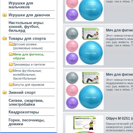
сидя, так и лёжа.
Игрушки для
мальчиков
Игрушки для девочек
Настольные игры:
хоккей, футбол,
бильярд
Мяч для фитнес
Этот гимнастичес
Товары для спорта
поддерживать мышц
ног, рук, живота.
Детские ролики
сидя, так и лёжа.
(роликовые коньки)
Мячи для фитнеса,
обручи
Тренажеры и гантели
Мячи футбольные,
Мяч для фитне
волейбольные,
баскетбольные
Этот гимнастичес
поддерживать мышц
Батуты для прыжков
ног, рук, живота.
сидя, так и лёжа.
Зимний спорт
Сигвеи, смартвеи,
электробайки
Квадрокоптеры
Обруч M 0251 (
Горки, песочницы,
домики
Гимнастический о
невероятно узкой 
использовать ежед