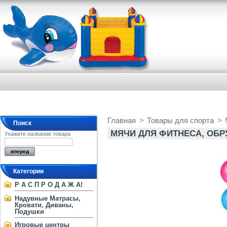
Главная
>
Товары для спорта
>
Поиск
МЯЧИ ДЛЯ ФИТНЕСА, ОБР
Укажите название товара
Категории
Р А С П Р О Д А Ж А!
Надувные Матрасы,
Кровати, Диваны,
Подушки
Игровые центры