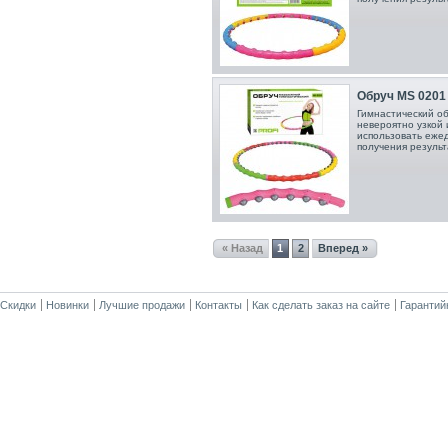
Обруч MS 0201 
Гимнастический о
невероятно узкой 
использовать ежед
получения результ
« Назад
1
2
Вперед »
Скидки
Новинки
Лучшие продажи
Контакты
Как сделать заказ на сайте
Гарантий