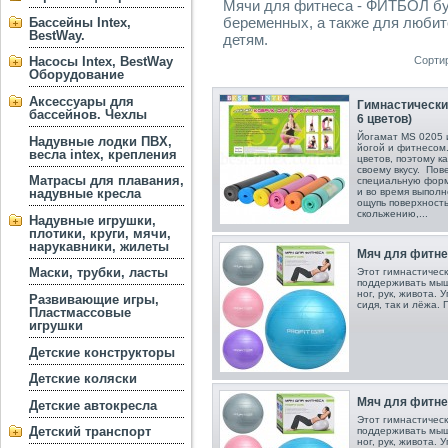
Мячи для фитнеса - ФИТБОЛ бу
беременных, а также для любите
Бассейны Intex,
BestWay.
детям.
Сорти
Насосы Intex, BestWay
Оборудование
Аксессуары для
Гимнастический
бассейнов. Чехлы
6 цветов)
Йогамат MS 0205 
Надувные лодки ПВХ,
йогой и фитнесом
весла intex, крепления
цветов, поэтому к
своему вкусу. Пов
Матрасы для плавания,
специальную форм
надувные кресла
и во время выпол
ощупь поверхност
скольжению,...
Надувные игрушки,
плотики, круги, мячи,
нарукавники, жилеты
Мяч для фитнес
Маски, трубки, ласты
Этот гимнастичес
поддерживать мышц
ног, рук, живота.
Развивающие игры,
сидя, так и лёжа.
Пластмассовые
игрушки
Детские конструкторы
Детские коляски
Мяч для фитнес
Детские автокресла
Этот гимнастичес
Детский транспорт
поддерживать мышц
ног, рук, живота.