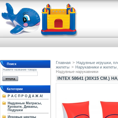
Главная
>
Надувные игрушки, пло
Поиск
жилеты
>
Нарукавники и жилеты
Укажите название товара
Надувные нарукавники
INTEX 58641 (30X15 СМ.)
Категории
Р А С П Р О Д А Ж А!
Надувные Матрасы,
Кровати, Диваны,
Подушки
Игровые центры