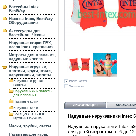
Бассейны Intex,
BestWay.
Насосы Intex, BestWay
Оборудование
Аксессуары для
бассейнов. Чехлы
Надувные лодки ПВХ,
весла intex, крепления
Матрасы для плавания,
надувные кресла
Надувные игрушки,
плотики, круги, мячи,
нарукавники, жилеты
Надувные игрушки,
Распечатать
плотики
Увеличить
Нарукавники и жилеты
для плавания
Надувные круги
ИНФОРМАЦИЯ
АКСЕССУА
Надувные мячи
ЭМОЦИОНАЛЬНЫЕ
Надувные нарукавники Intex 5
игрушки PlayWOW
Надувные нарукавники Intex 58
Маски, трубки, ласты
для детей возрастом от 6 до 12
Развивающие игры,