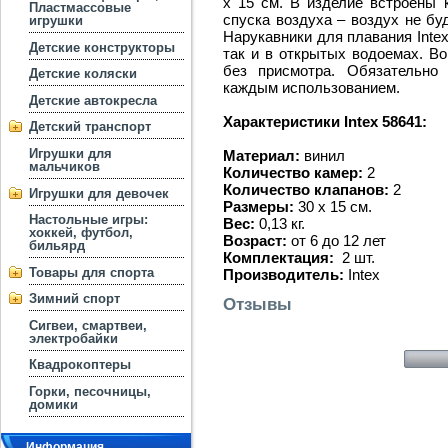
x 15 см. В изделие встроены 
Пластмассовые
спуска воздуха – воздух не бу
игрушки
Нарукавники для плавания Inte
Детские конструкторы
так и в открытых водоемах. Во
без присмотра. Обязательно
Детские коляски
каждым использованием.
Детские автокресла
Характеристики Intex 58641:
Детский транспорт
Игрушки для
Материал:
винил
мальчиков
Количество камер:
2
Количество клапанов:
2
Игрушки для девочек
Размеры:
30 x 15 см.
Настольные игры:
Вес:
0,13 кг.
хоккей, футбол,
Возраст:
от 6 до 12 лет
бильярд
Комплектация:
2 шт.
Товары для спорта
Производитель:
Intex
Зимний спорт
Отзывы
Сигвеи, смартвеи,
электробайки
Квадрокоптеры
Горки, песочницы,
домики
Информация