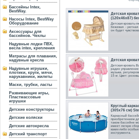
Бассейны Intex,
BestWay.
Детская крова
(120х46х87) б
Насосы Intex, BestWay
Оборудование
Детская кровать-л
бежевая - уютная 
он будет чувствов
Аксессуары для
бассейнов. Чехлы
Надувные лодки ПВХ,
весла intex, крепления
Матрасы для плавания,
Детская кроват
надувные кресла
Детская кровать B
Надувные игрушки,
радио управление,
плотики, круги, мячи,
музыка, регулиров
15 кг. Цвет: розовы
нарукавники, жилеты
Маски, трубки, ласты
Развивающие игры,
Пластмассовые
игрушки
Круглый карка
Детские конструкторы
(305х76 см) Ste
Каркасный бассейн
Детские коляски
приобретением для
таком бассейне мо
Детские автокресла
имеет легкую сбор
каких-либо особых
инструмента.
Детский транспорт