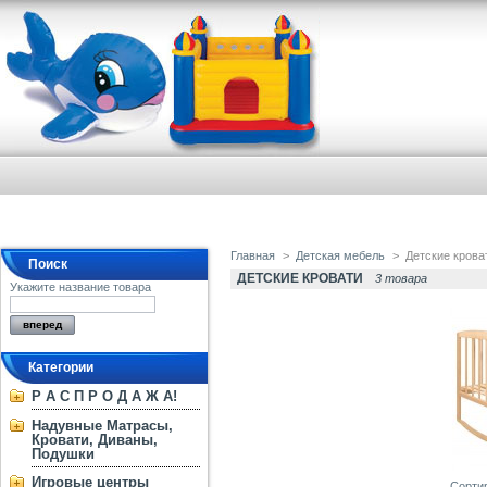
Главная
>
Детская мебель
>
Детские крова
Поиск
ДЕТСКИЕ КРОВАТИ
3 товара
Укажите название товара
Категории
Р А С П Р О Д А Ж А!
Надувные Матрасы,
Кровати, Диваны,
Подушки
Игровые центры
Сорти