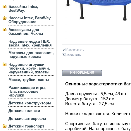
Бассейны Intex,
BestWay.
Насосы Intex, BestWay
Оборудование
Аксессуары для
бассейнов. Чехлы
Надувные лодки ПВХ,
весла intex, крепления
Распечатать
Матрасы для плавания,
Увеличить
надувные кресла
Надувные игрушки,
плотики, круги, мячи,
нарукавники, жилеты
ИНФОРМАЦИЯ
Маски, трубки, ласты
Основные характеристики бат
Развивающие игры,
Пластмассовые
Длина пружины - 5,5 см, 48 шт.
игрушки
Диаметр батута - 152 см.
Детские конструкторы
Высота батута - 27,5 см.
Детские коляски
Ножки складываются. Количеств
Детские автокресла
Спортивные батуты использую
Детский транспорт
аэробикой. На спортивных бату