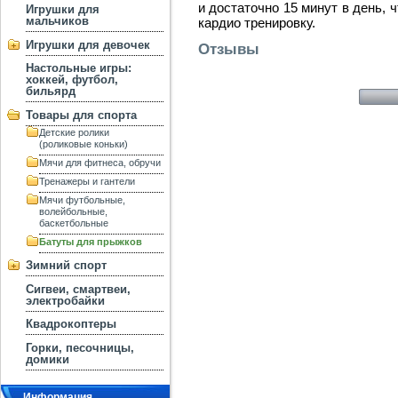
и достаточно 15 минут в день,
Игрушки для
мальчиков
кардио тренировку.
Игрушки для девочек
Отзывы
Настольные игры:
хоккей, футбол,
бильярд
Товары для спорта
Детские ролики
(роликовые коньки)
Мячи для фитнеса, обручи
Тренажеры и гантели
Мячи футбольные,
волейбольные,
баскетбольные
Батуты для прыжков
Зимний спорт
Сигвеи, смартвеи,
электробайки
Квадрокоптеры
Горки, песочницы,
домики
Информация