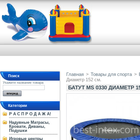
Главная
>
Товары для спорта
>
Поиск
Диаметр 152 см.
Укажите название товара
БАТУТ MS 0330 ДИАМЕТР 1
Категории
Р А С П Р О Д А Ж А!
Надувные Матрасы,
Кровати, Диваны,
Подушки
Игровые центры