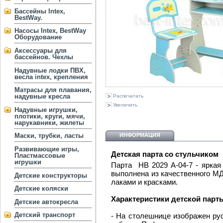
Бассейны Intex,
BestWay.
Насосы Intex, BestWay
Оборудование
Аксессуары для
бассейнов. Чехлы
Надувные лодки ПВХ,
весла intex, крепления
Матрасы для плавания,
надувные кресла
Распечатать
Увеличить
Надувные игрушки,
плотики, круги, мячи,
нарукавники, жилеты
ИНФОРМАЦИЯ
Маски, трубки, ласты
Развивающие игры,
Детская парта со стульчиком H
Пластмассовые
игрушки
Парта HB 2029 A-04-7 - яркая
выполнена из качественного М
Детские конструкторы
лаками и красками.
Детские коляски
Характеристики детской парты
Детские автокресла
Детский транспорт
- На столешнице изображен рус