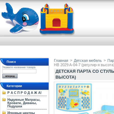
Главная
>
Детская мебель
>
Пар
Поиск
HB 2029 A-04-7 (регулир-я высота
Укажите название товара
ДЕТСКАЯ ПАРТА СО СТУЛЬЧ
ВЫСОТА)
Категории
Р А С П Р О Д А Ж А!
Надувные Матрасы,
Кровати, Диваны,
Подушки
Игровые центры