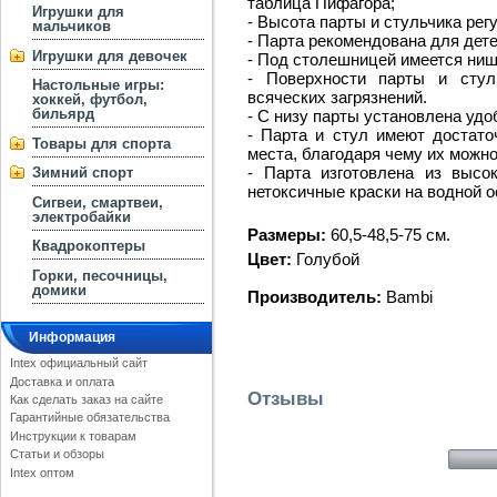
таблица Пифагора;
Игрушки для
- Высота парты и стульчика рег
мальчиков
- Парта рекомендована для детей
Игрушки для девочек
- Под столешницей имеется ниш
- Поверхности парты и стул
Настольные игры:
всяческих загрязнений.
хоккей, футбол,
бильярд
- С низу парты установлена удо
- Парта и стул имеют достат
Товары для спорта
места, благодаря чему их можн
- Парта изготовлена из высо
Зимний спорт
нетоксичные краски на водной о
Сигвеи, смартвеи,
электробайки
Размеры:
60,5-48,5-75 см.
Квадрокоптеры
Цвет:
Голубой
Горки, песочницы,
домики
Производитель:
Bambi
Информация
Intex официальный сайт
Доставка и оплата
Отзывы
Как сделать заказ на сайте
Гарантийные обязательства
Инструкции к товарам
Статьи и обзоры
Intex оптом