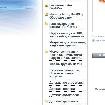
Бассейны Intex,
BestWay.
Насосы Intex, BestWay
Оборудование
Аксессуары для
бассейнов. Чехлы
Надувные лодки ПВХ,
весла intex, крепления
Распеча
Увеличи
Матрасы для плавания,
надувные кресла
Надувные игрушки,
плотики, круги, мячи,
ИНФ
нарукавники, жилеты
Маски, трубки, ласты
Развивающие игры,
Пластмассовые
игрушки
Детские конструкторы
Детские коляски
Отзыв
Детские автокресла
Детский транспорт