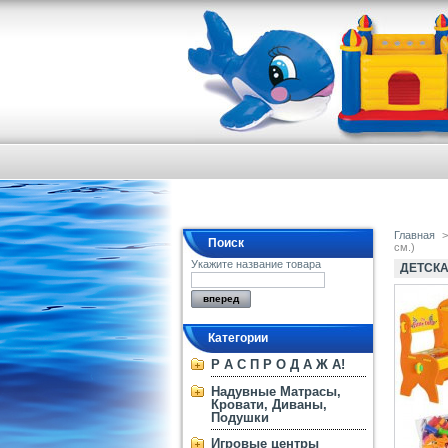
Главная
>
Поиск
см.)
Укажите название товара
ДЕТСКА
Категории
Р А С П Р О Д А Ж А!
Надувные Матрасы,
Кровати, Диваны,
Подушки
Игровые центры