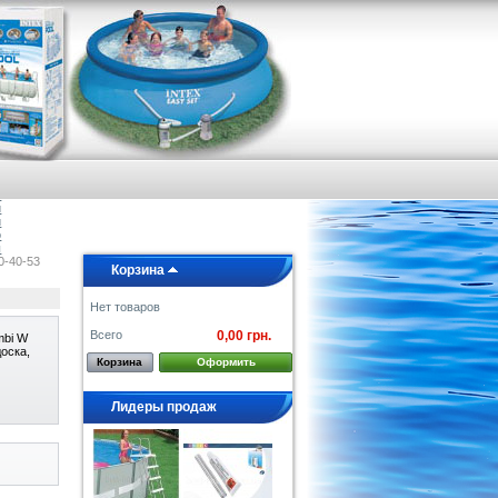
я
е
а
и
и
о
ы
0-40-53
Корзина
Нет товаров
Всего
0,00 грн.
mbi W
доска,
Корзина
Оформить
Лидеры продаж