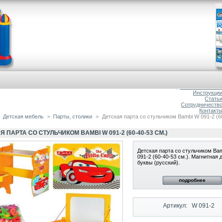
Главна
О магазин
Доставка и оплат
Инструкци
Стать
Сотрудничеств
Контакт
Детская мебель
>
Парты, столики
>
Детская парта со стульчиком Bambi W 091-2 (6
Я ПАРТА СО СТУЛЬЧИКОМ BAMBI W 091-2 (60-40-53 СМ.)
Детская парта со стульчиком Ba
091-2 (60-40-53 см.). Магнитная 
буквы (русский).
подробнее
Артикул:
W 091-2