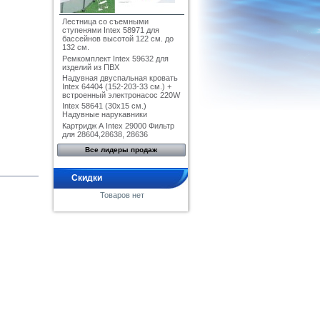
Лестница со съемными
ступенями Intex 58971 для
бассейнов высотой 122 см. до
132 см.
Ремкомплект Intex 59632 для
изделий из ПВХ
Надувная двуспальная кровать
Intex 64404 (152-203-33 см.) +
встроенный электронасос 220W
Intex 58641 (30x15 см.)
Надувные нарукавники
Картридж А Intex 29000 Фильтр
для 28604,28638, 28636
Все лидеры продаж
Скидки
Товаров нет