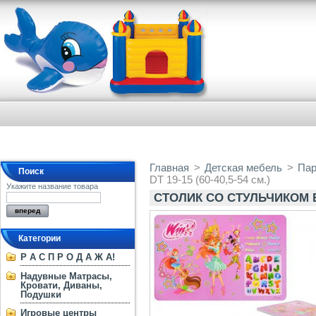
Главная
>
Детская мебель
>
Пар
Поиск
DT 19-15 (60-40,5-54 см.)
Укажите название товара
СТОЛИК СО СТУЛЬЧИКОМ BAM
Категории
Р А С П Р О Д А Ж А!
Надувные Матрасы,
Кровати, Диваны,
Подушки
Игровые центры