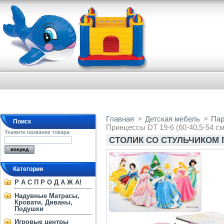
Главная
>
Детская мебель
>
Пар
Поиск
Принцессы DT 19-6 (60-40,5-54 см
Укажите название товара
СТОЛИК СО СТУЛЬЧИКОМ ПР
Категории
Р А С П Р О Д А Ж А!
Надувные Матрасы,
Кровати, Диваны,
Подушки
Игровые центры