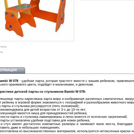
тать
ть
ОРМАЦИЯ
ambi W 078
- удобная парта, которая «растет» вместе с вашим ребенком, привлекате
ьного оранжевого цвета, подойдет и мальчиками, и девочкам.
ристики детской парты со стульчиком Bambi W 078:
олешнице парты нарисована карта мира и изображения различных симпатичных зверу
т ребенку в игровой форме знакомиться с географией и разнообразием животного мир
а парты и стульчика регулируется (пять положений);
рекомендована для детей возрастом от 3-х до 10-ти лет;
толешницей имеется ниша для принадлежностей ребенка;
хности парты и стульчика ламинированы и легко моются от всяческих загрязнений;
у парты установлена удобная подставка для ножек ребенка;
 и стул имеют достаточно компактные размеры и занимают мало места, благодаря
тавить даже в небольших помещениях;
 изготовлена из высококачественных материалов, используются нетоксичные краски н