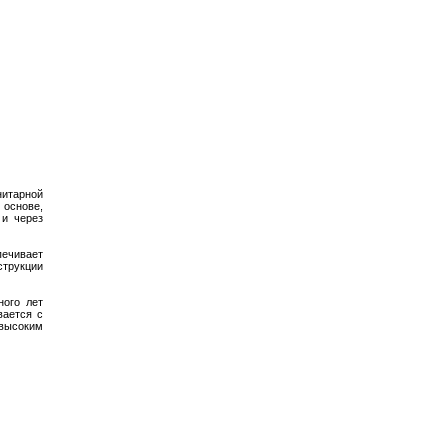
нитарной
основе,
 и через
печивает
струкции
ного лет
вается с
 высоким