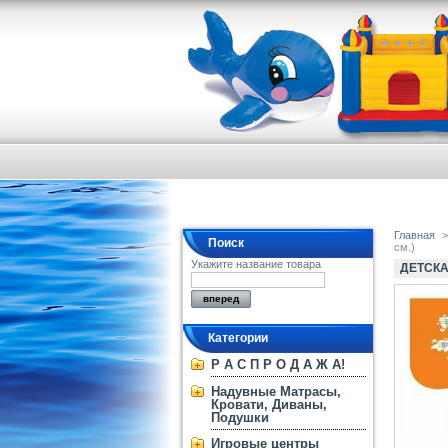
Главная
>
Поиск
см.)
Укажите название товара
ДЕТСКА
Категории
Р А С П Р О Д А Ж А!
Надувные Матрасы,
Кровати, Диваны,
Подушки
Игровые центры