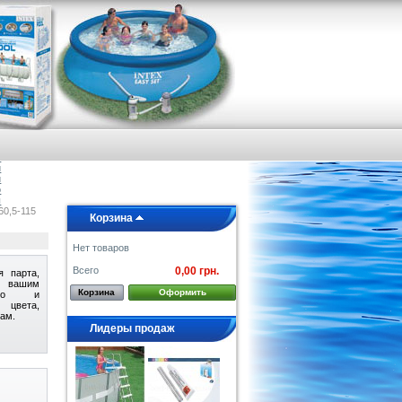
я
е
а
и
и
о
ы
60,5-115
Корзина
Нет товаров
Всего
0,00 грн.
я парта,
с вашим
Корзина
Оформить
ного и
 цвета,
кам.
Лидеры продаж