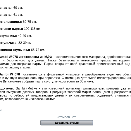
 парты:
60 см.
 парты:
61 см.
 столешницы:
60-75 см.
стенки парты:
100-115 см.
стульчика:
40-40 см.
стульчика:
32-39 см.
спинки стульчика:
65-72 см.
ambi W 078 изготовлена из МДФ
– экологически чистого материала, одобренного са
й и безопасного для детей. Также безопасна и нетоксична краска на водной 
уемая для покраски парты. Парта сохранит свой красочный привлекательный вид
ко лет эксплуатации.
Bambi W 078
поставляется в фирменной упаковке, в разобранном виде, что обес
о и лучшую сохранность при перевозке. С помощью детальной иллюстрированной ин
ке Вы сможете собрать парту со стульчиком всего за 30 минут.
одитель:
Bambi (Metr+) - это известный польский производитель, который уже м
тся выпуском детских товаров. Продукция торговой марки Bambi (Metr+) разрабаты
всех потребностей подрастающих детей и их современных родителей, славится
ом, безопасностью и экологичностью.
ы
Отзывов нет.