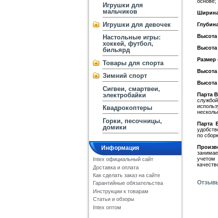
основе;
Игрушки для
мальчиков
Ширина
Игрушки для девочек
Глубина
Высота
Настольные игры:
хоккей, футбол,
Высота 
бильярд
Размер 
Товары для спорта
Высота 
Зимний спорт
Высота 
Сигвеи, смартвеи,
Парта B
электробайки
службо
использ
Квадрокоптеры
несколь
Горки, песочницы,
Парта 
домики
удобств
по сбор
Произв
Информация
занимае
учетом 
Intex официальный сайт
качеств
Доставка и оплата
Как сделать заказ на сайте
Отзыв
Гарантийные обязательства
Инструкции к товарам
Статьи и обзоры
Intex оптом