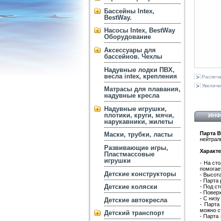
Бассейны Intex,
BestWay.
Насосы Intex, BestWay
Оборудование
Аксессуары для
бассейнов. Чехлы
Надувные лодки ПВХ,
весла intex, крепления
Распеча
Увеличи
Матрасы для плавания,
надувные кресла
Надувные игрушки,
плотики, круги, мячи,
ИНФ
нарукавники, жилеты
Парта B
Маски, трубки, ласты
нейтрал
Развивающие игры,
Характе
Пластмассовые
игрушки
- На ст
помогае
Детские конструкторы
- Высот
- Парта 
Детские коляски
- Под с
- Повер
- С низ
Детские автокресла
- Парта
можно с
Детский транспорт
- Парта