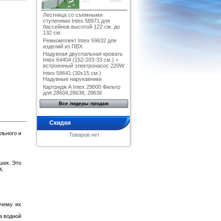
Лестница со съемными
ступенями Intex 58971 для
бассейнов высотой 122 см. до
132 см.
Ремкомплект Intex 59632 для
изделий из ПВХ
Надувная двуспальная кровать
Intex 64404 (152-203-33 см.) +
встроенный электронасос 220W
Intex 58641 (30x15 см.)
Надувные нарукавники
Картридж А Intex 29000 Фильтр
для 28604,28638, 28636
Все лидеры продаж
Скидки
льного и
Товаров нет
шек. Это
а;
 чему их
а водной