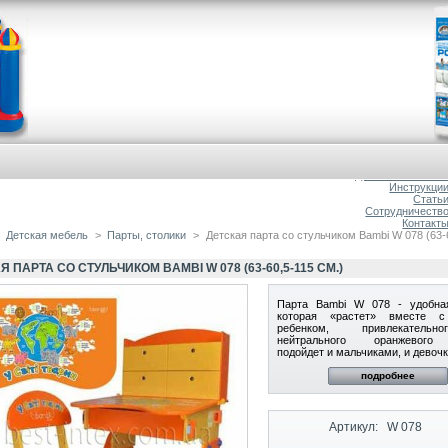
Главна
О магазин
Доставка и оплат
Инструкци
Стать
Сотрудничеств
Контакт
Детская мебель
>
Парты, столики
>
Детская парта со стульчиком Bambi W 078 (63-
Я ПАРТА СО СТУЛЬЧИКОМ BAMBI W 078 (63-60,5-115 СМ.)
Парта Bambi W 078 - удобна
которая «растет» вместе 
ребенком, привлекатель
нейтрального оранжевого
подойдет и мальчиками, и девоч
подробнее
Артикул:
W 078