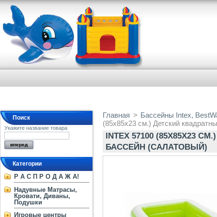
Главная
>
Бассейны Intex, BestW
Поиск
(85x85x23 см.) Детский квадратн
Укажите название товара
INTEX 57100 (85X85X23 С
БАССЕЙН (САЛАТОВЫЙ)
Категории
Р А С П Р О Д А Ж А!
Надувные Матрасы,
Кровати, Диваны,
Подушки
Игровые центры