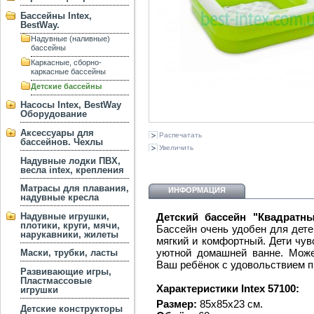
Бассейны Intex,
BestWay.
Надувные (наливные)
бассейны
Каркасные, сборно-
каркасные бассейны
Детские бассейны
Насосы Intex, BestWay
Оборудование
Аксессуары для
Распечатать
бассейнов. Чехлы
Увеличить
Надувные лодки ПВХ,
весла intex, крепления
Матрасы для плавания,
ИНФОРМАЦИЯ
надувные кресла
Детский бассейн "Квадратны
Надувные игрушки,
плотики, круги, мячи,
Бассейн очень удобен для дете
нарукавники, жилеты
мягкий и комфортный. Дети чув
уютной домашней ванне. Може
Маски, трубки, ласты
Ваш ребёнок с удовольствием п
Развивающие игры,
Пластмассовые
Характеристики Intex 57100:
игрушки
Размер:
85x85x23 см.
Детские конструкторы