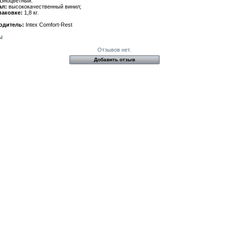
зноцветный.
ал:
высококачественный винил;
паковке:
1,8 кг.
одитель:
Intex Comfort-Rest
ы
Отзывов нет.