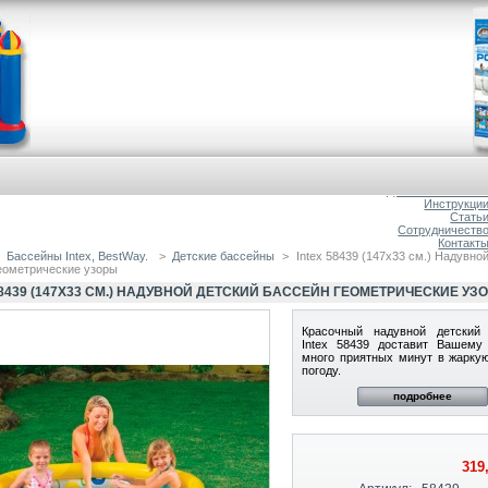
Главна
О магазин
Доставка и оплат
Инструкци
Стать
Сотрудничеств
Контакт
Бассейны Intex, BestWay.
>
Детские бассейны
>
Intex 58439 (147х33 см.) Надувно
еометрические узоры
58439 (147Х33 СМ.) НАДУВНОЙ ДЕТСКИЙ БАССЕЙН ГЕОМЕТРИЧЕСКИЕ УЗ
Красочный надувной детский
Intex 58439 доставит Вашему
много приятных минут в жарку
погоду.
подробнее
319