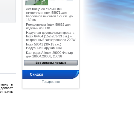
Лестница со съемными
ступенями Intex 58971 для
бассейнов высотой 122 см. до
132 см.
Ремкомплект Intex 59632 для
изделий из ПВХ
Надувная двуспальная кровать
Intex 64404 (152-203-33 см.) +
встроенный электронасос 220W
Intex 58641 (30x15 см.)
Надувные нарукавники
Картридж А Intex 29000 Фильтр
для 28604,28638, 28636
Все лидеры продаж
Скидки
Товаров нет
 минут в
 добавят
ет взять