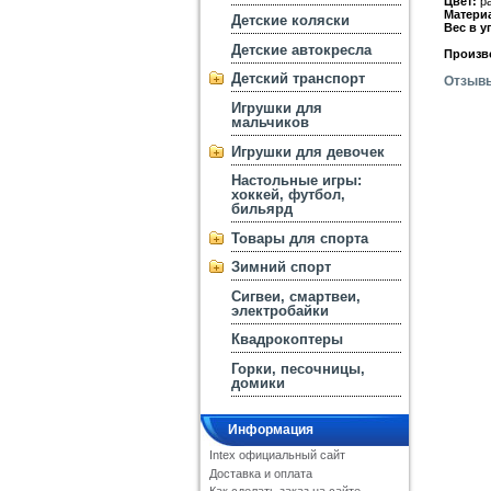
Цвет:
ра
Матери
Детские коляски
Вес в у
Детские автокресла
Произв
Детский транспорт
Отзыв
Игрушки для
мальчиков
Игрушки для девочек
Настольные игры:
хоккей, футбол,
бильярд
Товары для спорта
Зимний спорт
Сигвеи, смартвеи,
электробайки
Квадрокоптеры
Горки, песочницы,
домики
Информация
Intex официальный сайт
Доставка и оплата