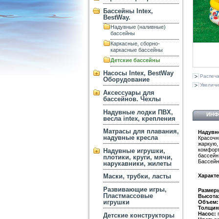
Бассейны Intex,
BestWay.
Надувные (наливные)
бассейны
Каркасные, сборно-
каркасные бассейны
Детские бассейны
Насосы Intex, BestWay
Распеча
Оборудование
Увеличи
Аксессуары для
бассейнов. Чехлы
Надувные лодки ПВХ,
ИНФ
весла intex, крепления
Матрасы для плавания,
Надувно
надувные кресла
Красочн
жаркую,
комфорт
Надувные игрушки,
бассейн
плотики, круги, мячи,
Бассейн 
нарукавники, жилеты
Характе
Маски, трубки, ласты
Развивающие игры,
Размер
Пластмассовые
Высота
игрушки
Объем:
Толщин
Насос:
п
Детские конструкторы