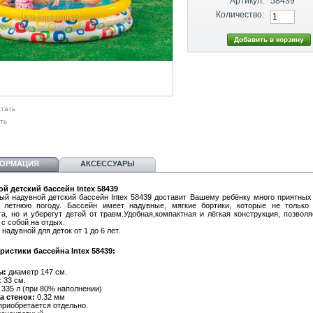
Артикул:
58439
Количество:
тать
ть
ОРМАЦИЯ
АКСЕССУАРЫ
й детский бассейн Intex 58439
ый надувной детский бассейн Intex 58439 доставит Вашему ребёнку много приятных
 летнюю погоду. Бассейн имеет надувные, мягкие бортики, которые не только
а, но и уберегут детей от травм.Удобная,компактная и лёгкая конструкция, позволя
 с собой на отдых.
надувной для деток от 1 до 6 лет.
ристики бассейна Intex 58439:
ы:
диаметр 147 см.
:
33 см.
335 л (при 80% наполнении)
а стенок:
0.32 мм
риобретается отдельно.