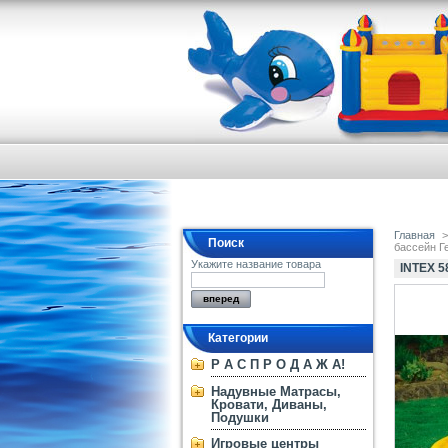
Главная
>
Поиск
бассейн Г
Укажите название товара
INTEX 
Категории
Р А С П Р О Д А Ж А!
Надувные Матрасы,
Кровати, Диваны,
Подушки
Игровые центры