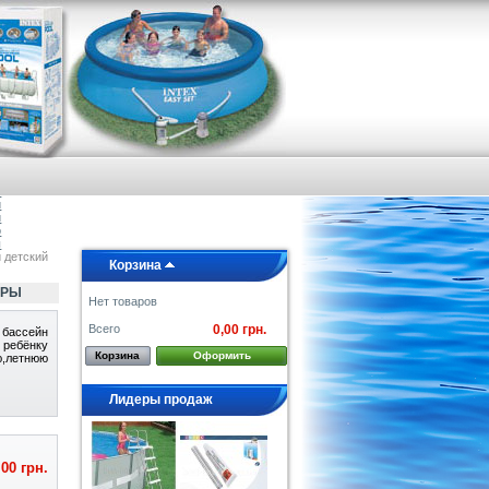
я
е
а
и
и
о
ы
й детский
Корзина
ОРЫ
Нет товаров
Всего
0,00 грн.
 бассейн
 ребёнку
Корзина
Оформить
ю,летнюю
Лидеры продаж
,00 грн.