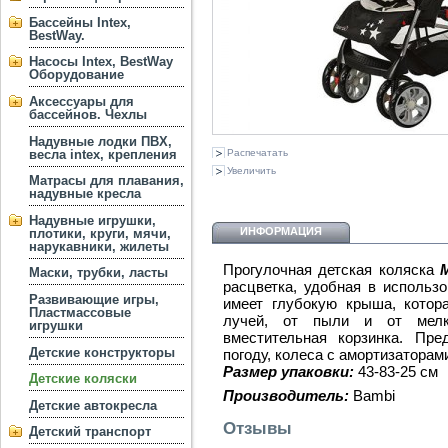
Бассейны Intex,
BestWay.
Насосы Intex, BestWay
Оборудование
Аксессуары для
бассейнов. Чехлы
Надувные лодки ПВХ,
весла intex, крепления
Распечатать
Увеличить
Матрасы для плавания,
надувные кресла
Надувные игрушки,
ИНФОРМАЦИЯ
плотики, круги, мячи,
нарукавники, жилеты
Прогулочная детская коляска
Маски, трубки, ласты
расцветка, удобная в использ
Развивающие игры,
имеет глубокую крыша, кото
Пластмассовые
лучей, от пыли и от мелк
игрушки
вместительная корзинка. Пр
Детские конструкторы
погоду, колеса с амортизаторам
Размер упаковки:
43-83-25 см
Детские коляски
Производитель:
Bambi
Детские автокресла
Отзывы
Детский транспорт