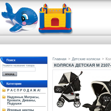
Главная
>
Детские коляски
>
Ко
Поиск
КОЛЯСКА ДЕТСКАЯ M 2107
Укажите название товара
Категории
Р А С П Р О Д А Ж А!
Надувные Матрасы,
Кровати, Диваны,
Подушки
Игровые центры