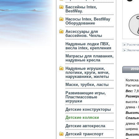
Бассейны Intex,
BestWay.
Насосы Intex, BestWay
Оборудование
Аксессуары для
бассейнов. Чехлы
Надувные лодки ПВХ,
Распеча
весла intex, крепления
Увеличи
Матрасы для плавания,
надувные кресла
Надувные игрушки,
ИНФ
плотики, круги, мячи,
нарукавники, жилеты
Коляска
Маски, трубки, ласты
Расчита
Вес:
7,8
Развивающие игры,
Размер
Пластмассовые
игрушки
высота 
длина -
Детские конструкторы
Высота
Детские коляски
Спальн
длина -
Детские автокресла
ширина 
Детский транспорт
Высота