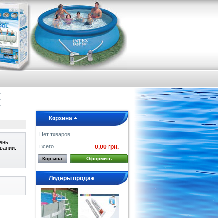
я
е
а
и
и
о
ы
Корзина
Нет товаров
ень
Всего
0,00 грн.
вании.
Корзина
Оформить
Лидеры продаж