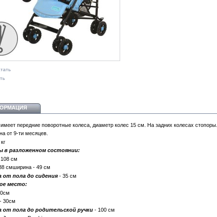
тать
ть
ОРМАЦИЯ
 имеет передние поворотные колеса, диаметр колес 15 см. На задних колесах стопоры
на от 9-ти месяцев.
 кг
ы в разложенном состоянии:
-108 см
 88 смширина - 49 см
 от пола до сидения
- 35 см
ое место:
80см
- 30см
 от пола до родительской ручки
- 100 см