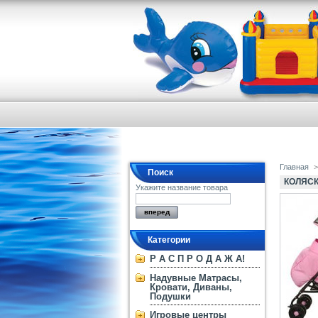
Главная
>
Поиск
КОЛЯСК
Укажите название товара
Категории
Р А С П Р О Д А Ж А!
Надувные Матрасы,
Кровати, Диваны,
Подушки
Игровые центры