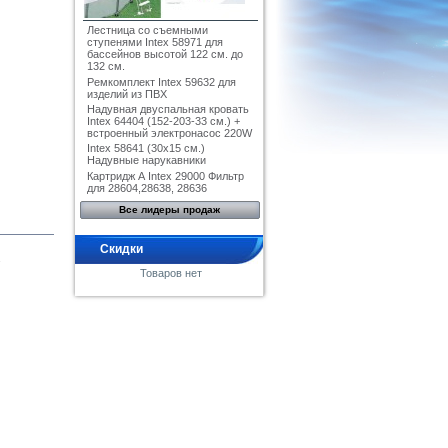
Лестница со съемными
ступенями Intex 58971 для
бассейнов высотой 122 см. до
132 см.
Ремкомплект Intex 59632 для
изделий из ПВХ
Надувная двуспальная кровать
Intex 64404 (152-203-33 см.) +
встроенный электронасос 220W
Intex 58641 (30x15 см.)
Надувные нарукавники
Картридж А Intex 29000 Фильтр
для 28604,28638, 28636
Все лидеры продаж
Скидки
.
Товаров нет