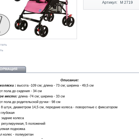
Артикул:
M 2719
тать
ть
ОРМАЦИЯ
Описание:
коляски :
высота -109 см; длина - 73 см; ширина - 49,5 см
от пола до сидения - 34 см
ое место:
длина -74 см; ширина - 33 см
от пола до родительской ручки - 98 см
- 8 штук, диаметром 14,5 см, передние колеса - поворотные с фиксатором
 глубокая
- задние колеса
- регулируемая, 5 положений
уемая подножка
л колес - полиуретан