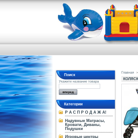
Главная
>
Поиск
КОЛЯСК
Укажите название товара
Категории
Р А С П Р О Д А Ж А!
Надувные Матрасы,
Кровати, Диваны,
Подушки
Игровые центры