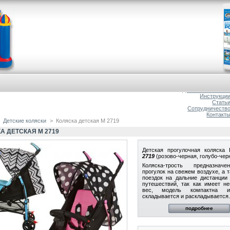
Главна
О магазин
Доставка и оплат
Инструкци
Стать
Сотрудничеств
Контакт
Детские коляски
>
Коляска детская M 2719
А ДЕТСКАЯ M 2719
Детская прогулочная коляска
2719
(розово-черная, голубо-чер
Коляска-трость предназнач
прогулок на свежем воздухе, а 
поездок на дальние дистанции
путешествий, так как имеет н
вес, модель компактна и
складывается и раскладывается.
подробнее