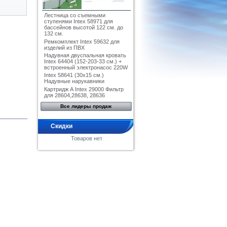
Лестница со съемными
ступенями Intex 58971 для
бассейнов высотой 122 см. до
132 см.
Ремкомплект Intex 59632 для
изделий из ПВХ
Надувная двуспальная кровать
Intex 64404 (152-203-33 см.) +
встроенный электронасос 220W
Intex 58641 (30x15 см.)
Надувные нарукавники
Картридж А Intex 29000 Фильтр
для 28604,28638, 28636
Все лидеры продаж
Скидки
Товаров нет