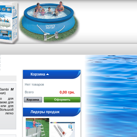
я
е
а
и
и
о
ы
Корзина
Нет товаров
 Bambi
M
Всего
0,00 грн.
ная)
ено для
Корзина
Оформить
также для
 или для
ебольшой
Лидеры продаж
 легко