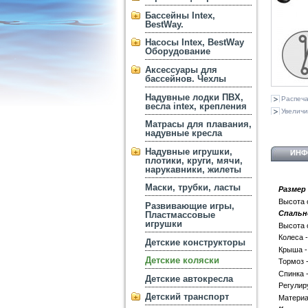
Бассейны Intex,
BestWay.
Насосы Intex, BestWay
Оборудование
Аксессуары для
бассейнов. Чехлы
Надувные лодки ПВХ,
Распеча
весла intex, крепления
Увеличи
Матрасы для плавания,
надувные кресла
Надувные игрушки,
ИНФ
плотики, круги, мячи,
нарукавники, жилеты
Маски, трубки, ласты
Размер 
Высота 
Развивающие игры,
Спальн
Пластмассовые
игрушки
Высота 
Колеса 
Детские конструкторы
Крыша -
Детские коляски
Тормоз 
Спинка 
Детские автокресла
Регулир
Детский транспорт
Материа