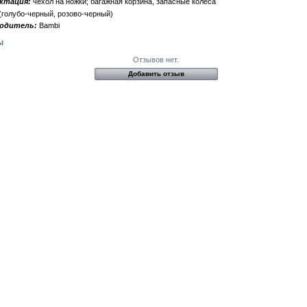
ктация:
чехол на ножки; багажная корзина, запасные колеса
 (голубо-черный, розово-черный)
одитель:
Bambi
ы
Отзывов нет.