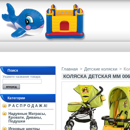
Главная
>
Детские коляски
>
Ко
Поиск
КОЛЯСКА ДЕТСКАЯ MM 006
Укажите название товара
Категории
Р А С П Р О Д А Ж А!
Надувные Матрасы,
Кровати, Диваны,
Подушки
Игровые центры