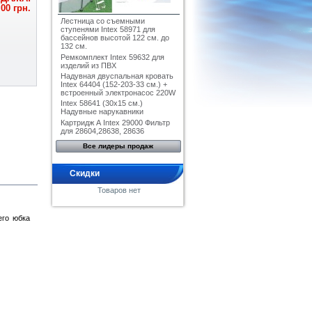
,00 грн.
Лестница со съемными
ступенями Intex 58971 для
бассейнов высотой 122 см. до
132 см.
Ремкомплект Intex 59632 для
изделий из ПВХ
Надувная двуспальная кровать
Intex 64404 (152-203-33 см.) +
встроенный электронасос 220W
Intex 58641 (30x15 см.)
Надувные нарукавники
Картридж А Intex 29000 Фильтр
для 28604,28638, 28636
Все лидеры продаж
Скидки
Товаров нет
его юбка