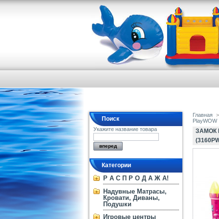
Главная
>
Поиск
PlayWOW
Укажите название товара
ЗАМОК 
(3160P
Категории
Р А С П Р О Д А Ж А!
Надувные Матрасы,
Кровати, Диваны,
Подушки
Игровые центры