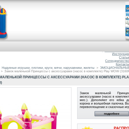
Главна
О магазин
Доставка и оплат
Инструкци
Стать
Сотрудничеств
Контакт
Надувные игрушки, плотики, круги, мячи, нарукавники, жилеты
>
ЭМОЦИОНАЛЬНЫЕ 
>
Замок маленькой Принцессы с аксессуарами (насос в комплекте) Play WOW (3160
МАЛЕНЬКОЙ ПРИНЦЕССЫ С АКСЕССУАРАМИ (НАСОС В КОМПЛЕКТЕ) PL
W)
Замок маленькой Принц
аксессуарами (насос в комплект
мес.). Дополняют его юбка д
корона и волшебная палочка. В
перевоплощение и сказочные иг
подробнее
РАСПРО