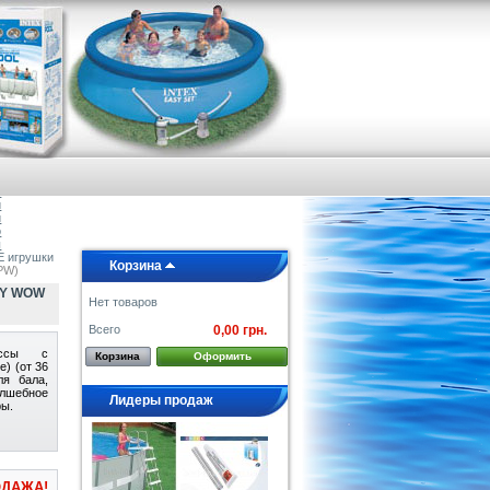
я
е
а
и
и
о
ы
игрушки
Корзина
PW)
AY WOW
Нет товаров
Всего
0,00 грн.
ессы с
Корзина
Оформить
е) (от 36
ля бала,
олшебное
Лидеры продаж
ры.
ДАЖА!