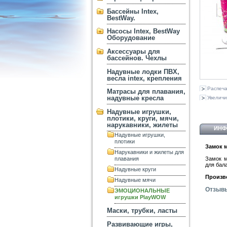
Бассейны Intex,
BestWay.
Насосы Intex, BestWay
Оборудование
Аксессуары для
бассейнов. Чехлы
Надувные лодки ПВХ,
весла intex, крепления
Распеча
Матрасы для плавания,
надувные кресла
Увеличи
Надувные игрушки,
плотики, круги, мячи,
нарукавники, жилеты
ИНФ
Надувные игрушки,
плотики
Замок м
Нарукавники и жилеты для
Замок м
плавания
для бал
Надувные круги
Произв
Надувные мячи
Отзыв
ЭМОЦИОНАЛЬНЫЕ
игрушки PlayWOW
Маски, трубки, ласты
Развивающие игры,