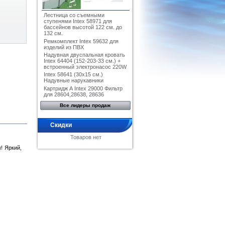
Лестница со съемными
ступенями Intex 58971 для
бассейнов высотой 122 см. до
132 см.
Ремкомплект Intex 59632 для
изделий из ПВХ
Надувная двуспальная кровать
Intex 64404 (152-203-33 см.) +
встроенный электронасос 220W
Intex 58641 (30x15 см.)
Надувные нарукавники
Картридж А Intex 29000 Фильтр
для 28604,28638, 28636
Все лидеры продаж
Скидки
Товаров нет
! Яркий,