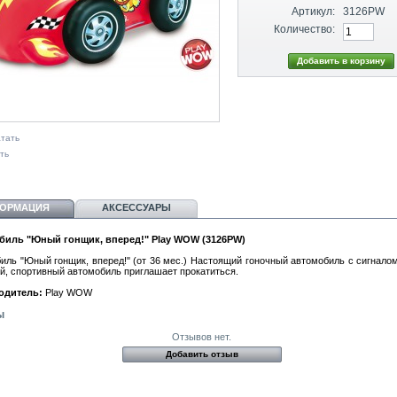
Артикул:
3126PW
Количество:
тать
ть
ОРМАЦИЯ
АКСЕССУАРЫ
биль "Юный гонщик, вперед!" Play WOW (3126PW)
иль "Юный гонщик, вперед!" (от 36 мес.) Настоящий гоночный автомобиль с сигналом
й, спортивный автомобиль приглашает прокатиться.
одитель:
Play WOW
ы
Отзывов нет.