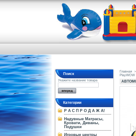
Главная
>
Поиск
PlayWOW
Укажите название товара
АВТОМО
Категории
Р А С П Р О Д А Ж А!
Надувные Матрасы,
Кровати, Диваны,
Подушки
Игровые центры