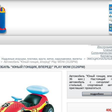
Главна
О магазин
Доставка и оплат
Инструкци
Стать
Сотрудничеств
Контакт
Надувные игрушки, плотики, круги, мячи, нарукавники, жилеты
>
ЭМОЦИОНАЛЬНЫЕ 
>
Автомобиль "Юный гонщик, вперед!" Play WOW (3126PW)
БИЛЬ "ЮНЫЙ ГОНЩИК, ВПЕРЕД!" PLAY WOW (3126PW)
Автомобиль "Юный гонщик, впер
36 мес.) Настоящий го
автомобиль с сигналом! 
стильный, спортивный авт
приглашает прокатиться.
подробнее
406