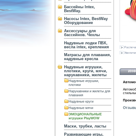
Бассейны Intex,
BestWay.
Насосы Intex, BestWay
Оборудование
Аксессуары для
бассейнов. Чехлы
Надувные лодки ПВХ,
весла intex, крепления
Распеча
Увеличи
Матрасы для плавания,
надувные кресла
Надувные игрушки,
плотики, круги, мячи,
ИНФ
нарукавники, жилеты
Надувные игрушки,
Автомо
плотики
Автомоб
Нарукавники и жилеты для
стильны
плавания
Произв
Надувные круги
Отзыв
Надувные мячи
ЭМОЦИОНАЛЬНЫЕ
игрушки PlayWOW
Маски, трубки, ласты
Развивающие игры,