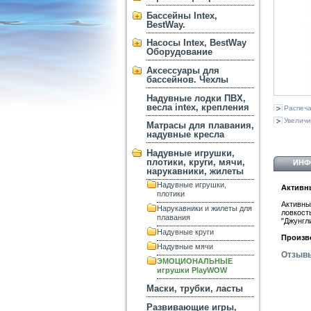
Бассейны Intex,
BestWay.
Насосы Intex, BestWay
Оборудование
Аксессуары для
бассейнов. Чехлы
Надувные лодки ПВХ,
весла intex, крепления
Распеча
Увеличи
Матрасы для плавания,
надувные кресла
Надувные игрушки,
плотики, круги, мячи,
ИНФ
нарукавники, жилеты
Надувные игрушки,
Активн
плотики
Активны
Нарукавники и жилеты для
ловкост
плавания
"Джунгл
Надувные круги
Произв
Надувные мячи
Отзыв
ЭМОЦИОНАЛЬНЫЕ
игрушки PlayWOW
Маски, трубки, ласты
Развивающие игры,