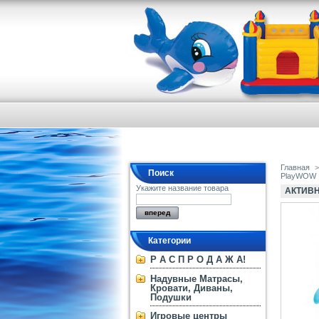
Главная
>
Поиск
PlayWOW
Укажите название товара
АКТИВН
Категории
Р А С П Р О Д А Ж А!
Надувные Матрасы,
Кровати, Диваны,
Подушки
Игровые центры