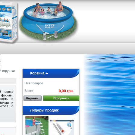
я
е
а
и
и
о
ы
игрушки
Корзина
Нет товаров
Всего
0,00 грн.
й центр
, формы,
Корзина
Оформить
вкость и
ниями и
играя с
Лидеры продаж