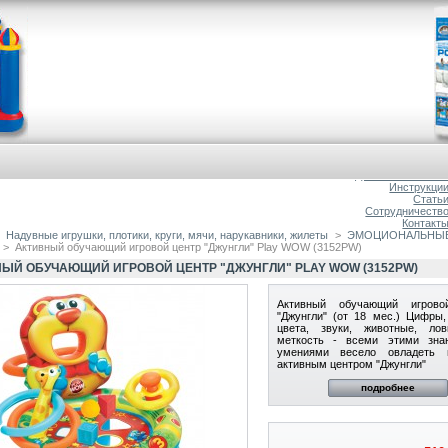
Главна
О магазин
Доставка и оплат
Инструкци
Стать
Сотрудничеств
Контакт
Надувные игрушки, плотики, круги, мячи, нарукавники, жилеты
>
ЭМОЦИОНАЛЬНЫЕ 
>
Активный обучающий игровой центр "Джунгли" Play WOW (3152PW)
ЫЙ ОБУЧАЮЩИЙ ИГРОВОЙ ЦЕНТР "ДЖУНГЛИ" PLAY WOW (3152PW)
Активный обучающий игрово
"Джунгли" (от 18 мес.) Цифры
цвета, звуки, животные, ло
меткость - всеми этими зна
умениями весело овладеть 
активным центром "Джунгли"
подробнее