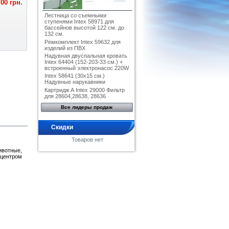
,00 грн.
Лестница со съемными
ступенями Intex 58971 для
бассейнов высотой 122 см. до
132 см.
Ремкомплект Intex 59632 для
изделий из ПВХ
Надувная двуспальная кровать
Intex 64404 (152-203-33 см.) +
встроенный электронасос 220W
Intex 58641 (30x15 см.)
Надувные нарукавники
Картридж А Intex 29000 Фильтр
для 28604,28638, 28636
Все лидеры продаж
Скидки
Товаров нет
ивотные,
 центром