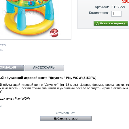
510
Артикул:
3152PW
Количество:
тать
ть
ОРМАЦИЯ
АКСЕССУАРЫ
ый обучающий игровой центр "Джунгли" Play WOW (3152PW)
й обучающий игровой центр "Джунгли" (от 18 мес.) Цифры, формы, цвета, звуки, ж
ь и меткость - всеми этими знаниями и умениями весело овладеть играя с активным
и"
одитель:
Play WOW
ы
Отзывов нет.