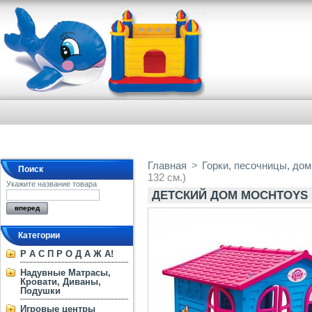
Главная
>
Горки, песочницы, дом
Поиск
132 см.)
Укажите название товара
ДЕТСКИЙ ДОМ MOCHTOYS 107
Категории
Р А С П Р О Д А Ж А!
Надувные Матрасы,
Кровати, Диваны,
Подушки
Игровые центры