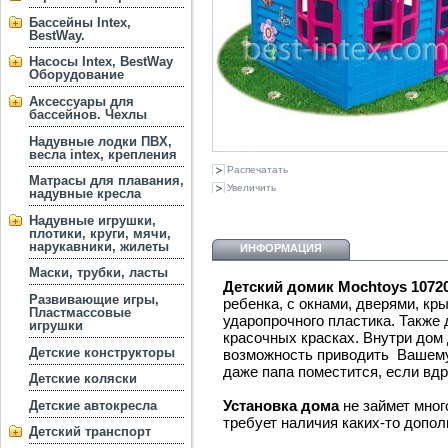
Бассейны Intex,
BestWay.
Насосы Intex, BestWay
Оборудование
Аксессуары для
бассейнов. Чехлы
Надувные лодки ПВХ,
весла intex, крепления
Распечатать
Матрасы для плавания,
Увеличить
надувные кресла
Надувные игрушки,
плотики, круги, мячи,
нарукавники, жилеты
ИНФОРМАЦИЯ
Маски, трубки, ласты
Детский домик Mochtoys 1072
Развивающие игры,
ребенка, с окнами, дверями, кр
Пластмассовые
ударопрочного пластика. Также
игрушки
красочных красках. Внутри дом 
Детские конструкторы
возможность приводить Вашему р
даже папа поместится, если вдр
Детские коляски
Установка дома
не займет мног
Детские автокресла
требует наличия каких-то допо
Детский транспорт