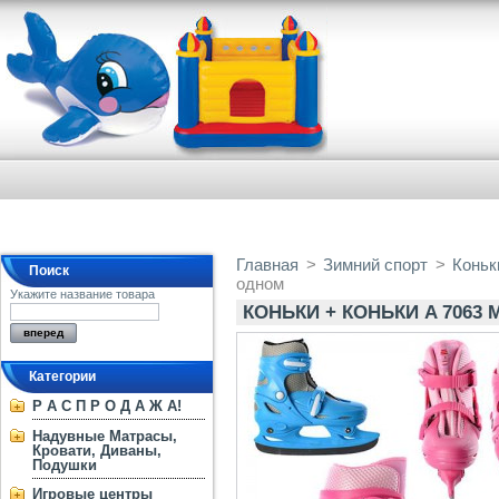
Главная
>
Зимний спорт
>
Коньк
Поиск
одном
Укажите название товара
КОНЬКИ + КОНЬКИ A 7063 M
Категории
Р А С П Р О Д А Ж А!
Надувные Матрасы,
Кровати, Диваны,
Подушки
Игровые центры