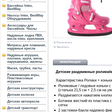
Бассейны Intex,
BestWay.
Насосы Intex, BestWay
Оборудование
Аксессуары для
бассейнов. Чехлы
Надувные лодки ПВХ,
весла intex, крепления
Распечатать
Матрасы для плавания,
Увеличить
надувные кресла
Надувные игрушки,
плотики, круги, мячи,
нарукавники, жилеты
ИНФОРМАЦИЯ
Маски, трубки, ласты
Детские раздвижные ролики/к
Развивающие игры,
Пластмассовые
Характеристика Ролики + коньк
игрушки
Роликовые / ледовые коньки с
Детские конструкторы
(стелька 21,5 см + 2,5 см на у
Детские коляски
Раздвигаются нажатием кнопк
Ботинок жесткий из пластика с
Детские автокресла
сетки
Детский транспорт
2 застежки-бакли надежно фик