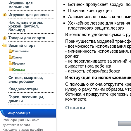
Игрушки для
Ботинок пропускает воздух, п
мальчиков
Прочная конструкция
Игрушки для девочек
Алюминиевая рама с колесами
Настольные игры:
Хоккейное лезвие для катания 
хоккей, футбол,
пластиковая защита лезвия
бильярд
В комплекте удобная сумка с ру
Товары для спорта
Преимущества моделей трансфо
Зимний спорт
- возможность использования кр
- гигиеничность использования,
Снегокаты
ролики
Санки
- не переплачиваете за зимний и
Ледянки
вырастет нога ребенка
Коньки
- легкость сборки/разборки
Инструкция по использовани
Сигвеи, смартвеи,
электробайки
С помощью ключа открутите кре
нужную раму таким образом, чт
Квадрокоптеры
ботинка и прикрутите крепежны
Горки, песочницы,
комплекте.
домики
Отзывы
Информация
Intex официальный сайт
Доставка и оплата
Как сделать заказ на сайте