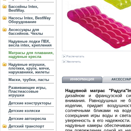
Бассейны Intex,
BestWay.
Насосы Intex, BestWay
Оборудование
Аксессуары для
бассейнов. Чехлы
Надувные лодки ПВХ,
весла intex, крепления
Матрасы для плавания,
надувные кресла
Распечатать
Увеличить
Надувные игрушки,
плотики, круги, мячи,
нарукавники, жилеты
ИНФОРМАЦИЯ
АКСЕССУА
Маски, трубки, ласты
Развивающие игры,
Надувной матрас "Радуга"In
Пластмассовые
дизайном и французской си
игрушки
внимания. Равнодушных не 
Детские конструкторы
изделии, придает воздушно
солнечными бликами на вод
Детские коляски
созерцания игры воды и свет
Детские автокресла
уверенность в его надежности
надувные камеры обеспечиваю
Детский транспорт
при повреждении одной из них