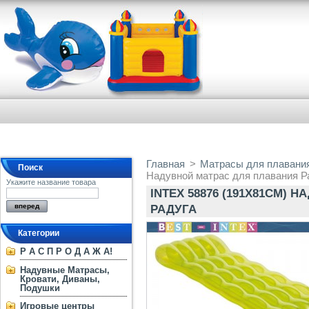
Главная
>
Матрасы для плавания
Поиск
Надувной матрас для плавания Р
Укажите название товара
INTEX 58876 (191Х81СМ)
РАДУГА
Категории
Р А С П Р О Д А Ж А!
Надувные Матрасы,
Кровати, Диваны,
Подушки
Игровые центры