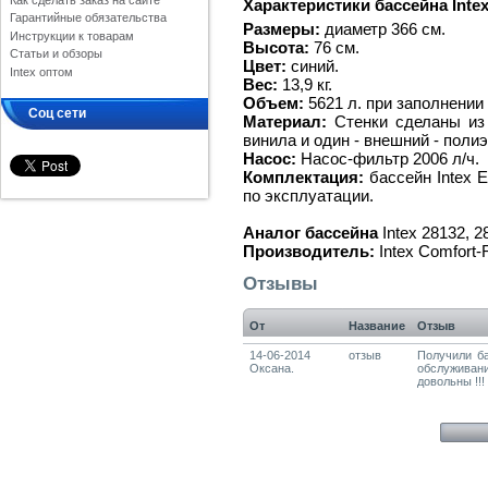
Как сделать заказ на сайте
Характеристики бассейна Intex
Гарантийные обязательства
Размеры:
диаметр 366 см.
Инструкции к товарам
Высота:
76 см.
Статьи и обзоры
Цвет:
синий.
Intex оптом
Вес:
13,9 кг.
Объем:
5621 л. при заполнении
Соц сети
Материал:
Стенки сделаны из 
винила и один - внешний - поли
Насос:
Насос-фильтр 2006 л/ч.
Комплектация:
бассейн Intex E
по эксплуатации.
Аналог бассейна
Intex 28132, 2
Производитель:
Intex Comfort-
Отзывы
От
Название
Отзыв
14-06-2014
отзыв
Получили ба
Оксана.
обслуживан
довольны !!!