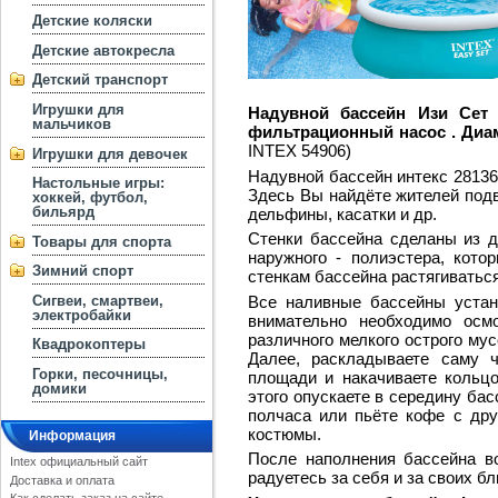
Детские коляски
Детские автокресла
Детский транспорт
Игрушки для
Надувной бассейн Изи Сет 
мальчиков
фильтрационный насос .
Диам
INTEX 54906)
Игрушки для девочек
Надувной бассейн интекс 28136
Настольные игры:
Здесь Вы найдёте жителей подв
хоккей, футбол,
бильярд
дельфины, касатки и др.
Стенки бассейна сделаны из д
Товары для спорта
наружного - полиэстера, кото
Зимний спорт
стенкам бассейна растягиватьс
Все наливные бассейны устан
Сигвеи, смартвеи,
электробайки
внимательно необходимо осмо
различного мелкого острого му
Квадрокоптеры
Далее, раскладываете саму 
Горки, песочницы,
площади и накачиваете кольцо
домики
этого опускаете в середину бас
полчаса или пьёте кофе с дру
костюмы.
Информация
После наполнения бассейна во
Intex официальный сайт
радуетесь за себя и за своих бл
Доставка и оплата