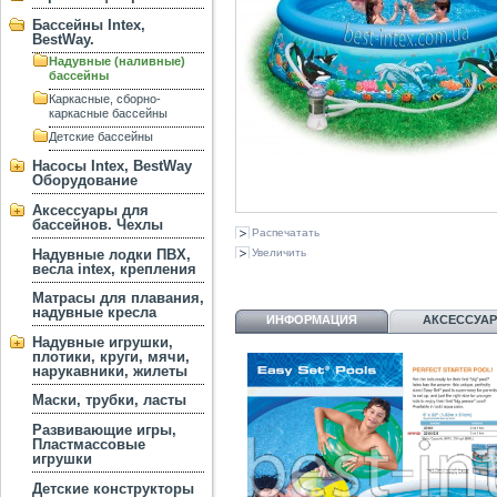
Бассейны Intex,
BestWay.
Надувные (наливные)
бассейны
Каркасные, сборно-
каркасные бассейны
Детские бассейны
Насосы Intex, BestWay
Оборудование
Аксессуары для
бассейнов. Чехлы
Распечатать
Надувные лодки ПВХ,
Увеличить
весла intex, крепления
Матрасы для плавания,
надувные кресла
ИНФОРМАЦИЯ
АКСЕССУА
Надувные игрушки,
плотики, круги, мячи,
нарукавники, жилеты
Маски, трубки, ласты
Развивающие игры,
Пластмассовые
игрушки
Детские конструкторы