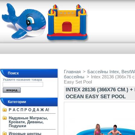
Главная
>
Бассейны Intex, BestW
Поиск
бассейны
>
Intex 28136 (366х76 
Укажите название товара
Easy Set Pool
INTEX 28136 (366Х76 СМ.
OCEAN EASY SET POOL
Категории
Р А С П Р О Д А Ж А!
Надувные Матрасы,
Кровати, Диваны,
Подушки
Игровые центры