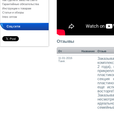
Как сделать заказ на сайте
Гарантийные обязательства
Инструкции к товарам
Статьи и обзоры
Intex оптом
Соц сети
Отзывы
От
Название
Отзыв
11-01-2016
Заказыва
Таня.
комплекс
2 года),
прикрепл
пластико
секция 
пластин
еще испо
восторг
Заказыва
несмотр
идеальн
семейный