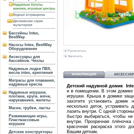
Надувные батуты,
манежи, игровые центры
Водные аттракционы
Диснеевские серии
мультгероев
Бассейны Intex,
BestWay.
Насосы Intex, BestWay
Оборудование
Распечатать
Увеличить
Аксессуары для
бассейнов. Чехлы
Надувные лодки ПВХ,
весла intex, крепления
ИНФОРМАЦИЯ
АКСЕССУА
Матрасы для плавания,
надувные кресла
Детский надувной домик Inte
и в помещении. В этом домике
Надувные игрушки,
игрушки. Крыша в домике защи
плотики, круги, мячи,
нарукавники, жилеты
захотите установить домик 
несколько деток, устраивать д
Маски, трубки, ласты
лазить внутри. С одной стороны
быстро выбираться, чтобы не
Развивающие игры,
Пластмассовые
внутри. Прозрачная плёночка 
игрушки
красочная раскраска этого д
Вашим деткам.
Детские конструкторы