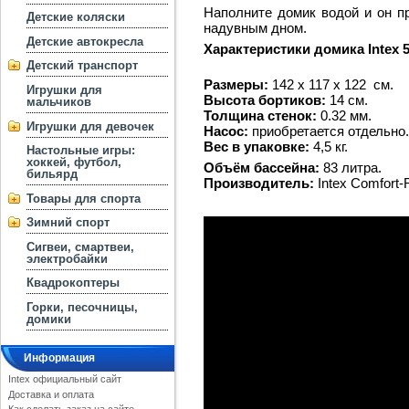
Наполните домик водой и он п
Детские коляски
надувным дном.
Детские автокресла
Характеристики домика Intex 5
Детский транспорт
Размеры:
142 х 117 х 122 см.
Игрушки для
Высота бортиков:
14 см.
мальчиков
Толщина стенок:
0.32 мм.
Игрушки для девочек
Насос:
приобретается отдельно.
Вес в упаковке:
4,5 кг.
Настольные игры:
хоккей, футбол,
Объём бассейна:
83 литра.
бильярд
Производитель:
Intex Comfort-
Товары для спорта
Зимний спорт
Сигвеи, смартвеи,
электробайки
Квадрокоптеры
Горки, песочницы,
домики
Информация
Intex официальный сайт
Доставка и оплата