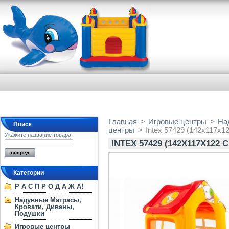
Главная
>
Игровые центры
>
На
Поиск
центры
>
Intex 57429 (142х117х1
Укажите название товара
INTEX 57429 (142Х117Х12
Категории
Р А С П Р О Д А Ж А!
Надувные Матрасы,
Кровати, Диваны,
Подушки
Игровые центры