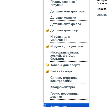
Матери
Пластмассовые
Вес в у
игрушки
Произв
Детские конструкторы
Отзыв
Детские коляски
Детские автокресла
Детский транспорт
Игрушки для
мальчиков
Игрушки для девочек
Настольные игры:
хоккей, футбол,
бильярд
Товары для спорта
Зимний спорт
Сигвеи, смартвеи,
электробайки
Квадрокоптеры
Горки, песочницы,
домики
Информация