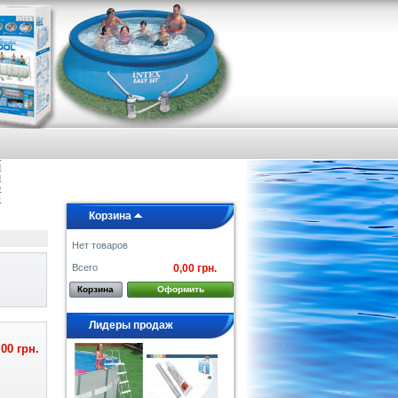
я
е
а
и
и
о
ы
Корзина
Нет товаров
Всего
0,00 грн.
Корзина
Оформить
Лидеры продаж
,00 грн.