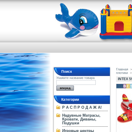
Главная
>
Поиск
плотики
>
Укажите название товара
INTEX 
Категории
Р А С П Р О Д А Ж А!
Надувные Матрасы,
Кровати, Диваны,
Подушки
Игровые центры