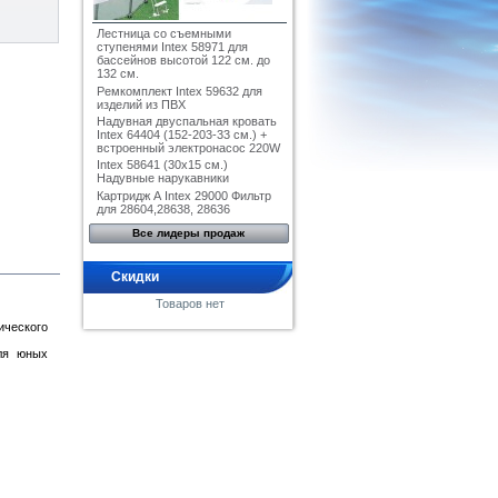
Лестница со съемными
ступенями Intex 58971 для
бассейнов высотой 122 см. до
132 см.
Ремкомплект Intex 59632 для
изделий из ПВХ
Надувная двуспальная кровать
Intex 64404 (152-203-33 см.) +
встроенный электронасос 220W
Intex 58641 (30x15 см.)
Надувные нарукавники
Картридж А Intex 29000 Фильтр
для 28604,28638, 28636
Все лидеры продаж
Скидки
Товаров нет
ического
для юных