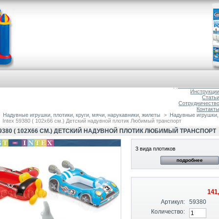
Главна
О магазин
Доставка и оплат
Инструкци
Стать
Сотрудничеств
Контакт
Надувные игрушки, плотики, круги, мячи, нарукавники, жилеты
>
Надувные игрушки,
Intex 59380 ( 102х66 см.) Детский надувной плотик Любимый транспорт
59380 ( 102Х66 СМ.) ДЕТСКИЙ НАДУВНОЙ ПЛОТИК ЛЮБИМЫЙ ТРАНСПОРТ
3 вида плотиков
подробнее
141
Артикул:
59380
Количество: