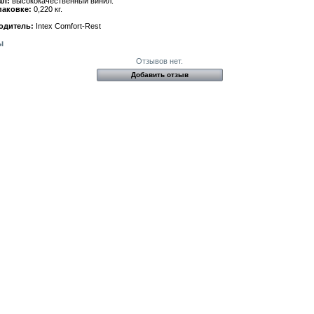
ал:
высококачественный винил.
паковке:
0,220 кг.
одитель:
Intex Comfort-Rest
ы
Отзывов нет.