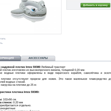
тать
ть
ОРМАЦИЯ
АКСЕССУАРЫ
 надувной плотик Intex 59380
Любимый траспорт
й плотик изготовлен из высокопрочного винила, толщиной 0,20 мм.
е водные плотики оформлены в виде пиратского корабля, самолётика и экзот
плотике отсутствуют прорези для ножек. Это такое маленькое плавсредство 
елей водных стихий.
нагрузка на плотики до 25 кг.
ристики плотика Intex 59380:
ы:
102х66 см.
а стенок:
0.20 мм
риобретается отдельно.
зноцветные