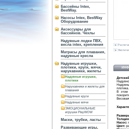
Бассейны Intex,
BestWay.
Насосы Intex, BestWay
Оборудование
Аксессуары для
бассейнов. Чехлы
Надувные лодки ПВХ,
весла intex, крепления
Распеча
Увеличи
Матрасы для плавания,
надувные кресла
Надувные игрушки,
плотики, круги, мячи,
ИНФ
нарукавники, жилеты
Надувные игрушки,
Детский
плотики
Надувно
Надувны
Нарукавники и жилеты для
плотика.
плавания
В этом 
покорит
Надувные круги
Весовая 
Надувные мячи
Характе
ЭМОЦИОНАЛЬНЫЕ
игрушки PlayWOW
Размер
Толщин
Маски, трубки, ласты
Насос:
п
Цвет:
ра
Развивающие игры,