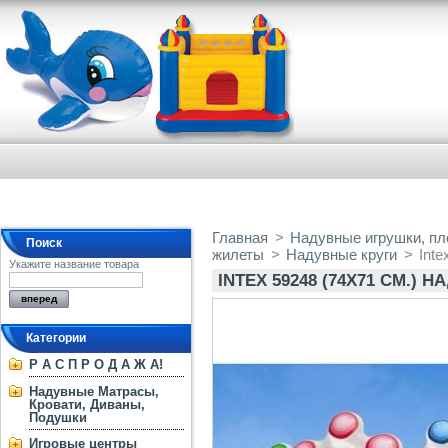
Главная
>
Надувные игрушки, пло
Поиск
жилеты
>
Надувные круги
>
Inte
Укажите название товара
INTEX 59248 (74Х71 СМ.)
Категории
Р А С П Р О Д А Ж А!
Надувные Матрасы,
Кровати, Диваны,
Подушки
Игровые центры