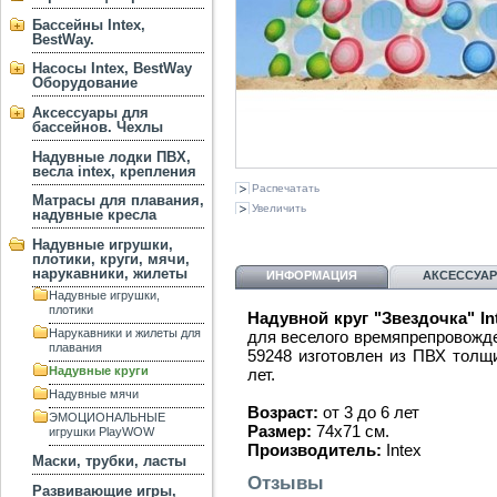
Бассейны Intex,
BestWay.
Насосы Intex, BestWay
Оборудование
Аксессуары для
бассейнов. Чехлы
Надувные лодки ПВХ,
весла intex, крепления
Распечатать
Матрасы для плавания,
Увеличить
надувные кресла
Надувные игрушки,
плотики, круги, мячи,
нарукавники, жилеты
ИНФОРМАЦИЯ
АКСЕССУА
Надувные игрушки,
плотики
Надувной круг "Звездочка" In
Нарукавники и жилеты для
для веселого времяпрепровожден
плавания
59248 изготовлен из ПВХ толщи
Надувные круги
лет.
Надувные мячи
Возраст:
от 3 до 6 лет
ЭМОЦИОНАЛЬНЫЕ
Размер:
74х71 см.
игрушки PlayWOW
Производитель:
Intex
Маски, трубки, ласты
Отзывы
Развивающие игры,