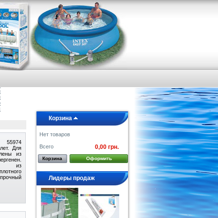
я
е
а
и
и
о
ы
Корзина
Нет товаров
x 55974
Всего
0,00 грн.
лет. Для
влены из
Корзина
Оформить
ергенен.
му из
отного
прочный
Лидеры продаж