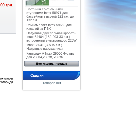
,00 грн.
Лестница со съемными
ступенями Intex 58971 для
бассейнов высотой 122 см. до
132 см.
Ремкомплект Intex 59632 для
изделий из ПВХ
Надувная двуспальная кровать
Intex 64404 (152-203-33 см.) +
встроенный электронасос 220W
Intex 58641 (30x15 см.)
Надувные нарукавники
Картридж А Intex 29000 Фильтр
для 28604,28638, 28636
Все лидеры продаж
Скидки
окуляры
лхлорида
Товаров нет