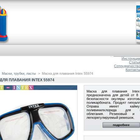
Главна
О магазин
Доставка и оплат
Инструкци
Стать
Сотрудничеств
Контакт
Маски, трубки, ласты
>
Маска для плавания Intex 55974
ДЛЯ ПЛАВАНИЯ INTEX 55974
Маска для плавания Inte
предназначена для детей от 8 
безопасности окуляры изгото
поликарбоната. Продукт гипоалл
Оправа имеет кай
поливинилхлорида для пл
облегания. Резиновый и 
легкорегулируемый ремешок.
подробнее