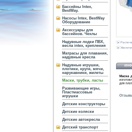
Бассейны Intex,
BestWay.
Насосы Intex, BestWay
Оборудование
Аксессуары для
бассейнов. Чехлы
Надувные лодки ПВХ,
Распеча
весла intex, крепления
Увеличи
Матрасы для плавания,
надувные кресла
Надувные игрушки,
ИНФ
плотики, круги, мячи,
нарукавники, жилеты
Маска д
изготов
Маски, трубки, ласты
для пло
Развивающие игры,
Пластмассовые
Отзыв
игрушки
Детские конструкторы
Детские коляски
Детские автокресла
Детский транспорт