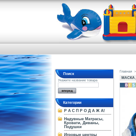
Главная
>
Поиск
МАСКА 
Укажите название товара
Категории
Р А С П Р О Д А Ж А!
Надувные Матрасы,
Кровати, Диваны,
Подушки
Игровые центры