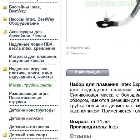
Бассейны Intex,
BestWay.
Насосы Intex, BestWay
Оборудование
Аксессуары для
бассейнов. Чехлы
Надувные лодки ПВХ,
весла intex, крепления
Распечатать
Увеличить
Матрасы для плавания,
надувные кресла
Надувные игрушки,
ИНФОРМАЦИЯ
плотики, круги, мячи,
нарукавники, жилеты
Набор для плавания Intex Exp
Маски, трубки, ласты
для подводного плавания, 
Развивающие игры,
Силиконовая маска с больши
Пластмассовые
обзором, имеются ремешки для 
игрушки
трубка большого диаметра с м
Детские конструкторы
наконечником. Применяются тол
Детские коляски
Возраст:
от 14 лет
Производитель:
Intex
Детские автокресла
Детский транспорт
Отзывы