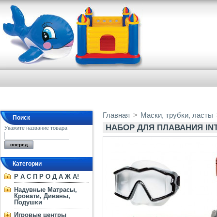
Главная
>
Маски, трубки, ласты
Поиск
НАБОР ДЛЯ ПЛАВАНИЯ INT
Укажите название товара
Категории
Р А С П Р О Д А Ж А!
Надувные Матрасы,
Кровати, Диваны,
Подушки
Игровые центры