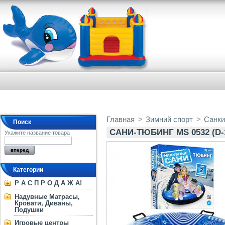
Главная
>
Зимний спорт
>
Санк
Поиск
САНИ-ТЮБИНГ MS 0532 (D-
Укажите название товара
Категории
Р А С П Р О Д А Ж А!
Надувные Матрасы,
Кровати, Диваны,
Подушки
Игровые центры