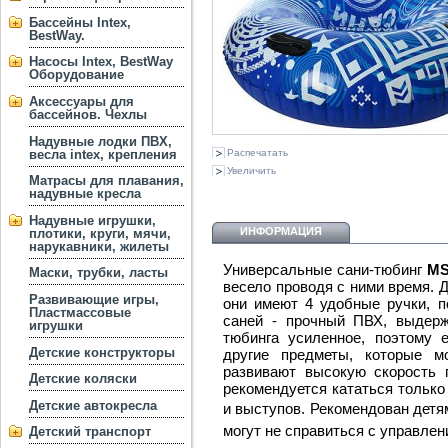
Бассейны Intex,
BestWay.
Насосы Intex, BestWay
Оборудование
Аксессуары для
бассейнов. Чехлы
Надувные лодки ПВХ,
весла intex, крепления
Распечатать
Увеличить
Матрасы для плавания,
надувные кресла
Надувные игрушки,
ИНФОРМАЦИЯ
плотики, круги, мячи,
нарукавники, жилеты
Универсальные сани-тюбинг
MS
Маски, трубки, ласты
весело проводя с ними время. Д
Развивающие игры,
они имеют 4 удобные ручки, п
Пластмассовые
саней - прочный ПВХ, выдерж
игрушки
тюбинга усиленное, поэтому 
Детские конструкторы
другие предметы, которые м
развивают высокую скорость п
Детские коляски
рекомендуется кататься только
Детские автокресла
и выступов. Рекомендован дет
могут не справиться с управле
Детский транспорт