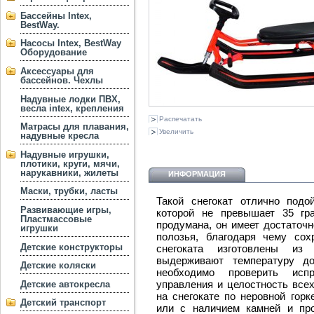
Бассейны Intex,
BestWay.
Насосы Intex, BestWay
Оборудование
Аксессуары для
бассейнов. Чехлы
Надувные лодки ПВХ,
весла intex, крепления
Распечатать
Матрасы для плавания,
Увеличить
надувные кресла
Надувные игрушки,
плотики, круги, мячи,
нарукавники, жилеты
ИНФОРМАЦИЯ
Маски, трубки, ласты
Такой снегокат отлично подо
Развивающие игры,
которой не превышает 35 гра
Пластмассовые
продумана, он имеет достаточ
игрушки
полозья, благодаря чему сох
Детские конструкторы
снегоката изготовлены из
выдерживают температуру до
Детские коляски
необходимо проверить исп
управления и целостность всех
Детские автокресла
на снегокате по неровной гор
Детский транспорт
или с наличием камней и пр