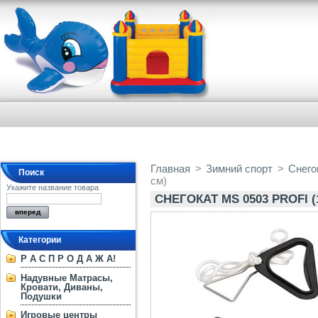
Главная
>
Зимний спорт
>
Снего
Поиск
см)
Укажите название товара
СНЕГОКАТ MS 0503 PROFI (1
Категории
Р А С П Р О Д А Ж А!
Надувные Матрасы,
Кровати, Диваны,
Подушки
Игровые центры