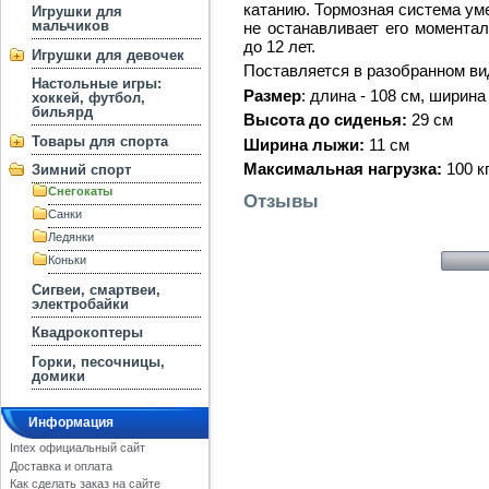
катанию. Тормозная система ум
Игрушки для
мальчиков
не останавливает его моментал
до 12 лет.
Игрушки для девочек
Поставляется в разобранном ви
Настольные игры:
Размер
: длина - 108 см, ширина 
хоккей, футбол,
бильярд
Высота до сиденья:
29 см
Товары для спорта
Ширина лыжи:
11 см
Максимальная нагрузка:
100 к
Зимний спорт
Снегокаты
Отзывы
Санки
Ледянки
Коньки
Сигвеи, смартвеи,
электробайки
Квадрокоптеры
Горки, песочницы,
домики
Информация
Intex официальный сайт
Доставка и оплата
Как сделать заказ на сайте