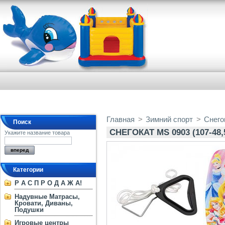
Главная
>
Зимний спорт
>
Снего
Поиск
СНЕГОКАТ MS 0903 (107-48,
Укажите название товара
Категории
Р А С П Р О Д А Ж А!
Надувные Матрасы,
Кровати, Диваны,
Подушки
Игровые центры