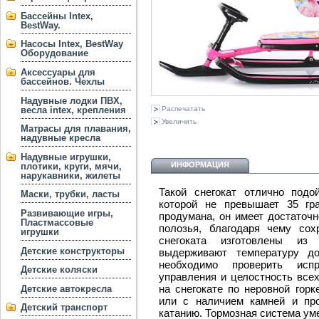
Бассейны Intex,
BestWay.
Насосы Intex, BestWay
Оборудование
Аксессуары для
бассейнов. Чехлы
Надувные лодки ПВХ,
весла intex, крепления
Распечатать
Увеличить
Матрасы для плавания,
надувные кресла
Надувные игрушки,
ИНФОРМАЦИЯ
плотики, круги, мячи,
нарукавники, жилеты
Такой снегокат отлично подо
Маски, трубки, ласты
которой не превышает 35 гра
Развивающие игры,
продумана, он имеет достаточ
Пластмассовые
полозья, благодаря чему сох
игрушки
снегоката изготовлены из
Детские конструкторы
выдерживают температуру до
необходимо проверить исп
Детские коляски
управления и целостность всех
на снегокате по неровной гор
Детские автокресла
или с наличием камней и пр
Детский транспорт
катанию. Тормозная система ум