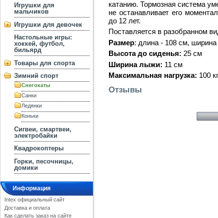
катанию. Тормозная система ум
Игрушки для
мальчиков
не останавливает его моментал
до 12 лет.
Игрушки для девочек
Поставляется в разобранном ви
Настольные игры:
Размер
: длина - 108 см, ширина 
хоккей, футбол,
бильярд
Высота до сиденья:
25 см
Товары для спорта
Ширина лыжи:
11 см
Максимальная нагрузка:
100 к
Зимний спорт
Снегокаты
Отзывы
Санки
Ледянки
Коньки
Сигвеи, смартвеи,
электробайки
Квадрокоптеры
Горки, песочницы,
домики
Информация
Intex официальный сайт
Доставка и оплата
Как сделать заказ на сайте