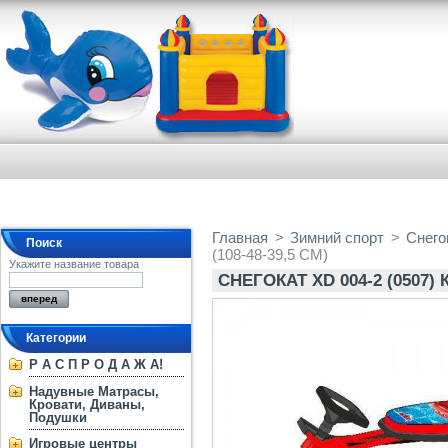
Главная
>
Зимний спорт
>
Снего
Поиск
(108-48-39,5 СМ)
Укажите название товара
СНЕГОКАТ XD 004-2 (0507) 
Категории
Р А С П Р О Д А Ж А!
Надувные Матрасы,
Кровати, Диваны,
Подушки
Игровые центры