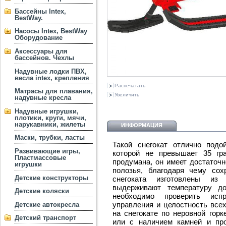
Бассейны Intex,
BestWay.
Насосы Intex, BestWay
Оборудование
Аксессуары для
бассейнов. Чехлы
Надувные лодки ПВХ,
весла intex, крепления
Распечатать
Матрасы для плавания,
Увеличить
надувные кресла
Надувные игрушки,
плотики, круги, мячи,
нарукавники, жилеты
ИНФОРМАЦИЯ
Маски, трубки, ласты
Такой снегокат отлично подо
Развивающие игры,
которой не превышает 35 гра
Пластмассовые
продумана, он имеет достаточ
игрушки
полозья, благодаря чему сох
Детские конструкторы
снегоката изготовлены из
выдерживают температуру до
Детские коляски
необходимо проверить исп
управления и целостность всех
Детские автокресла
на снегокате по неровной гор
Детский транспорт
или с наличием камней и пр