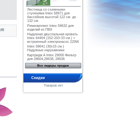
Лестница со съемными
ступенями Intex 58971 для
бассейнов высотой 122 см. до
132 см.
Ремкомплект Intex 59632 для
изделий из ПВХ
U/R
Надувная двуспальная кровать
Intex 64404 (152-203-33 см.) +
встроенный электронасос 220W
Intex 58641 (30x15 см.)
Надувные нарукавники
Картридж А Intex 29000 Фильтр
для 28604,28638, 28636
Все лидеры продаж
Скидки
Товаров нет