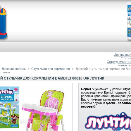
Главна
О магазин
Доставка и оплат
Инструкци
Стать
Сотрудничеств
Контакт
Детская мебель
>
Стульчики для кормления
>
Детский стульчик для кормления Bam
 Лунтик
Й СТУЛЬЧИК ДЛЯ КОРМЛЕНИЯ BAMBI LT 00010 U/R ЛУНТИК
Серия "Лунтик".
Детский стуль
производителя Bambi порадует 
ребенка красивой и яркой расцве
Вас отличным качеством и долг
сроком службы!
Цвет - салато
розовый
.