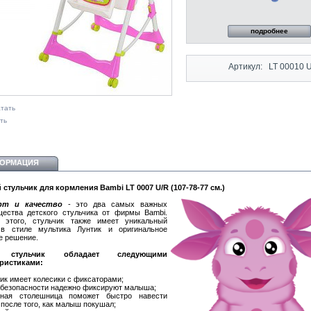
подробнее
Артикул:
LT 00010 
тать
ть
ОРМАЦИЯ
 стульчик для кормления Bambi LT 0007 U/R (107-78-77 см.)
рт и качество
- это два самых важных
ества детского стульчика от фирмы Bambi.
 этого, стульчик также имеет уникальный
 в стиле мультика Лунтик и оригинальное
е решение.
 стульчик обладает следующими
еристиками:
чик имеет колесики с фиксаторами;
 безопасности надежно фиксируют малыша;
ная столешница поможет быстро навести
 после того, как малыш покушал;