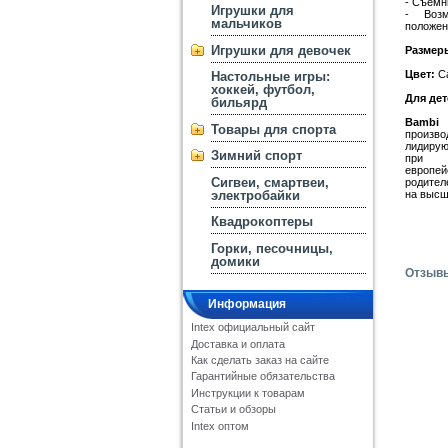
- Съёмн
Игрушки для
- Возм
мальчиков
положен
Игрушки для девочек
Размер
Цвет:
Са
Настольные игры:
хоккей, футбол,
Для дете
бильярд
Bambi
Товары для спорта
произво
лидирую
Зимний спорт
при п
европе
Сигвеи, смартвеи,
родител
на высш
электробайки
Квадрокоптеры
Горки, песочницы,
домики
Отзыв
Информация
Intex официальный сайт
Доставка и оплата
Как сделать заказ на сайте
Гарантийные обязательства
Инструкции к товарам
Статьи и обзоры
Intex оптом