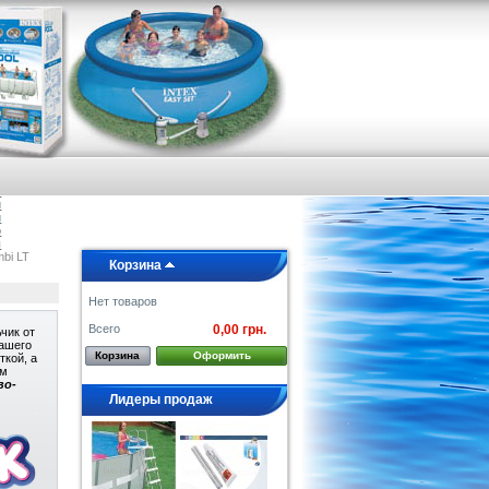
я
е
а
и
и
о
ы
bi LT
Корзина
Нет товаров
Всего
0,00 грн.
чик от
Вашего
Корзина
Оформить
ткой, а
им
во-
Лидеры продаж