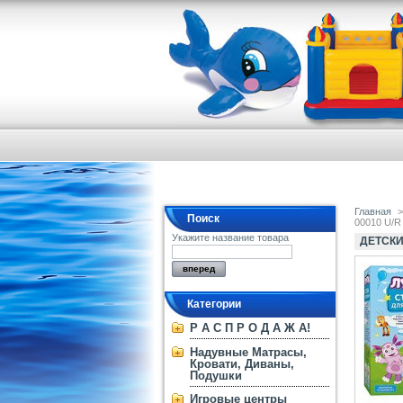
Главная
>
Поиск
00010 U/R
Укажите название товара
ДЕТСКИ
Категории
Р А С П Р О Д А Ж А!
Надувные Матрасы,
Кровати, Диваны,
Подушки
Игровые центры