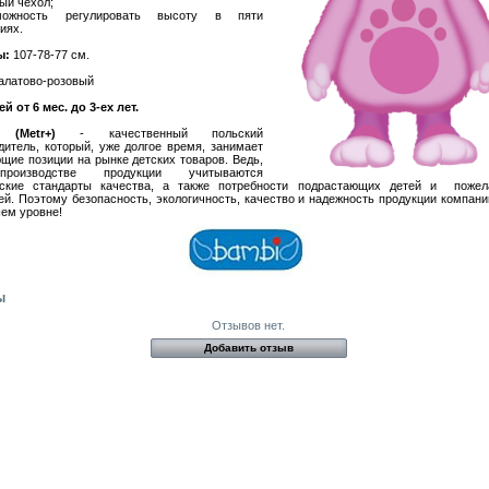
ый чехол;
ожность регулировать высоту в пяти
иях.
ы:
107-78-77 см.
латово-розовый
й от 6 мес. до 3-ех лет.
 (Metr+)
- качественный польский
дитель, который, уже долгое время, занимает
щие позиции на рынке детских товаров. Ведь,
роизводстве продукции учитываются
йские стандарты качества, а также потребности подрастающих детей и пожел
ей. Поэтому безопасность, экологичность, качество и надежность продукции компани
ем уровне!
ы
Отзывов нет.