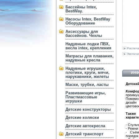
Бассейны Intex,
BestWay.
Насосы Intex, BestWay
Оборудование
Аксессуары для
бассейнов. Чехлы
Надувные лодки ПВХ,
весла intex, крепления
Распеча
Увеличи
Матрасы для плавания,
надувные кресла
Надувные игрушки,
плотики, круги, мячи,
ИНФ
нарукавники, жилеты
Детский
Маски, трубки, ласты
Комфо
Развивающие игры,
преимущ
Пластмассовые
Помимо
игрушки
дизайн
цветово
Детские конструкторы
Также
Детские коляски
характ
- Стуль
Детские автокресла
- Ремни
- Съём
Детский транспорт
порядок