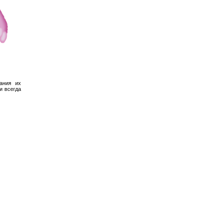
ания их
и всегда