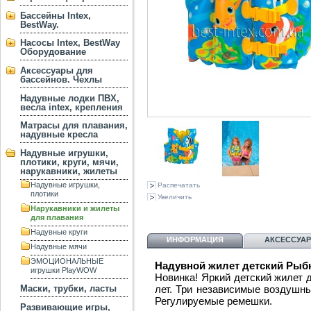
Бассейны Intex,
BestWay.
Насосы Intex, BestWay
Оборудование
Аксессуары для
бассейнов. Чехлы
Надувные лодки ПВХ,
весла intex, крепления
Матрасы для плавания,
надувные кресла
Надувные игрушки,
плотики, круги, мячи,
нарукавники, жилеты
Надувные игрушки,
Распечатать
плотики
Увеличить
Нарукавники и жилеты
для плавания
Надувные круги
ИНФОРМАЦИЯ
АКСЕССУА
Надувные мячи
ЭМОЦИОНАЛЬНЫЕ
Надувной жилет детский Рыбки
игрушки PlayWOW
Новинка! Яркий детский жилет 
лет. Три независимые воздушны
Маски, трубки, ласты
Регулируемые ремешки.
Развивающие игры,