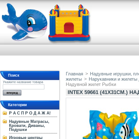
Главная
>
Надувные игрушки, пло
Поиск
жилеты
>
Нарукавники и жилеты
Укажите название товара
Надувной жилет Рыбки
INTEX 59661 (41Х31СМ.) 
Категории
Р А С П Р О Д А Ж А!
Надувные Матрасы,
Кровати, Диваны,
Подушки
Игровые центры