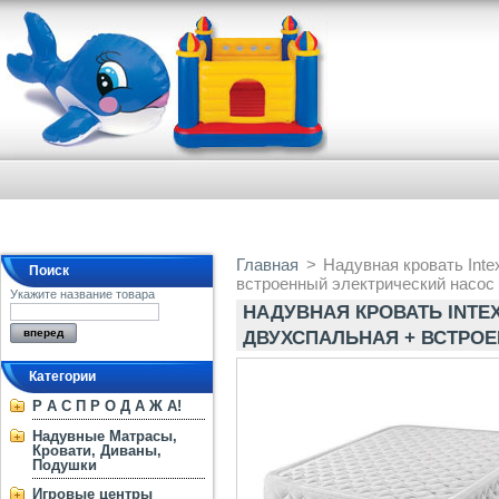
Главная
>
Надувная кровать Inte
Поиск
встроенный электрический насос
Укажите название товара
НАДУВНАЯ КРОВАТЬ INTEX 6
ДВУХСПАЛЬНАЯ + ВСТРО
Категории
Р А С П Р О Д А Ж А!
Надувные Матрасы,
Кровати, Диваны,
Подушки
Игровые центры