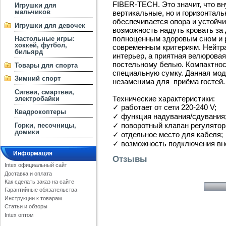
FIBER-TECH. Это значит, что вн
Игрушки для
мальчиков
вертикальные, но и горизонталь
обеспечивается опора и устойчи
Игрушки для девочек
возможность надуть кровать за
полноценным здоровым сном и р
Настольные игры:
хоккей, футбол,
современным критериям. Нейтр
бильярд
интерьер, а приятная велюровая
постельному белью. Компактнос
Товары для спорта
специальную сумку. Данная мод
Зимний спорт
незаменима для приёма гостей.
Сигвеи, смартвеи,
Технические характеристики:
электробайки
✓ работает от сети 220-240 V;
Квадрокоптеры
✓ функция надувания/сдувания
✓ поворотный клапан регулятор
Горки, песочницы,
домики
✓ отдельное место для кабеля;
✓ возможность подключения вне
Информация
Отзывы
Intex официальный сайт
Доставка и оплата
Как сделать заказ на сайте
Гарантийные обязательства
Инструкции к товарам
Статьи и обзоры
Intex оптом