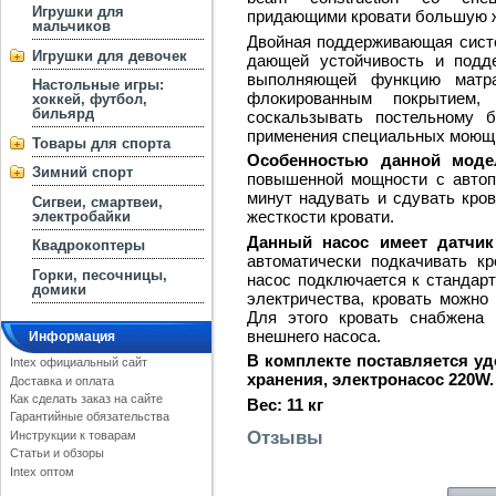
Игрушки для
придающими кровати большую ж
мальчиков
Двойная поддерживающая систе
Игрушки для девочек
дающей устойчивость и подде
выполняющей функцию матра
Настольные игры:
флокированным покрытием,
хоккей, футбол,
бильярд
соскальзывать постельному 
применения специальных моющи
Товары для спорта
Особенностью данной моде
Зимний спорт
повышенной мощности с автопо
минут надувать и сдувать кров
Сигвеи, смартвеи,
жесткости кровати.
электробайки
Данный насос имеет датчик
Квадрокоптеры
автоматически подкачивать к
Горки, песочницы,
насос подключается к стандарт
домики
электричества, кровать можно
Для этого кровать снабжена
внешнего насоса.
Информация
В комплекте поставляется у
Intex официальный сайт
хранения, электронасос 220W.
Доставка и оплата
Как сделать заказ на сайте
Вес: 11 кг
Гарантийные обязательства
Отзывы
Инструкции к товарам
Статьи и обзоры
Intex оптом