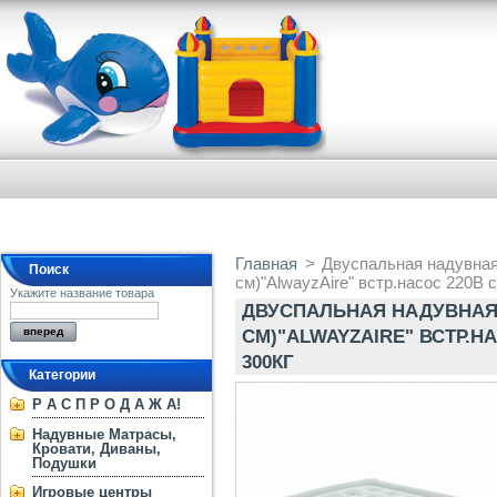
Главная
>
Двуспальная надувная
Поиск
см)"AlwayzAire" встр.насос 220В с
Укажите название товара
ДВУСПАЛЬНАЯ НАДУВНАЯ К
СМ)"ALWAYZAIRE" ВСТР.Н
300КГ
Категории
Р А С П Р О Д А Ж А!
Надувные Матрасы,
Кровати, Диваны,
Подушки
Игровые центры