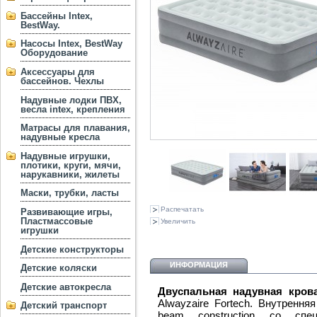
Бассейны Intex,
BestWay.
Насосы Intex, BestWay
Оборудование
Аксессуары для
бассейнов. Чехлы
Надувные лодки ПВХ,
весла intex, крепления
Матрасы для плавания,
надувные кресла
Надувные игрушки,
плотики, круги, мячи,
нарукавники, жилеты
Маски, трубки, ласты
Распечатать
Развивающие игры,
Пластмассовые
Увеличить
игрушки
Детские конструкторы
ИНФОРМАЦИЯ
Детские коляски
Детские автокресла
Двуспальная надувная крова
Alwayzaire Fortech. Внутрення
Детский транспорт
beam construction со спец