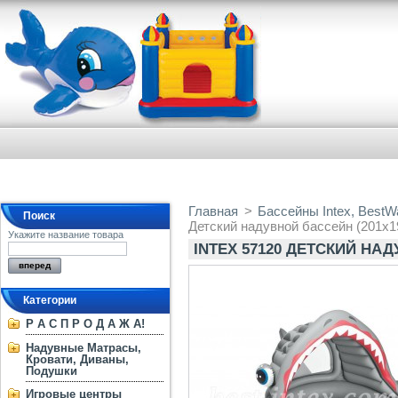
Главная
>
Бассейны Intex, BestW
Поиск
Детский надувной бассейн (201х1
Укажите название товара
INTEX 57120 ДЕТСКИЙ НАД
Категории
Р А С П Р О Д А Ж А!
Надувные Матрасы,
Кровати, Диваны,
Подушки
Игровые центры