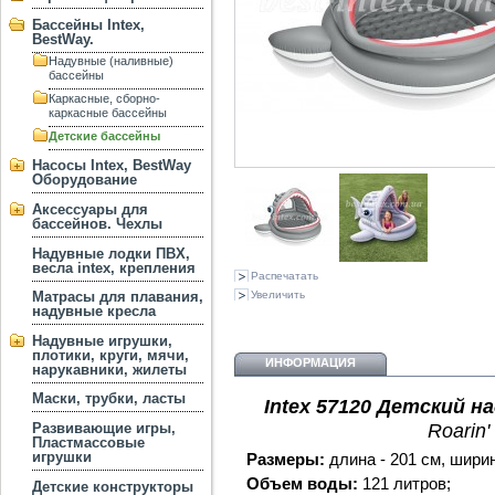
Бассейны Intex,
BestWay.
Надувные (наливные)
бассейны
Каркасные, сборно-
каркасные бассейны
Детские бассейны
Насосы Intex, BestWay
Оборудование
Аксессуары для
бассейнов. Чехлы
Надувные лодки ПВХ,
весла intex, крепления
Распечатать
Увеличить
Матрасы для плавания,
надувные кресла
Надувные игрушки,
плотики, круги, мячи,
ИНФОРМАЦИЯ
нарукавники, жилеты
Маски, трубки, ласты
Intex 57120
Детский
на
Roarin'
Развивающие игры,
Пластмассовые
игрушки
Размеры:
длина - 201 см, ширин
Объем воды:
121 литров ;
Детские конструкторы