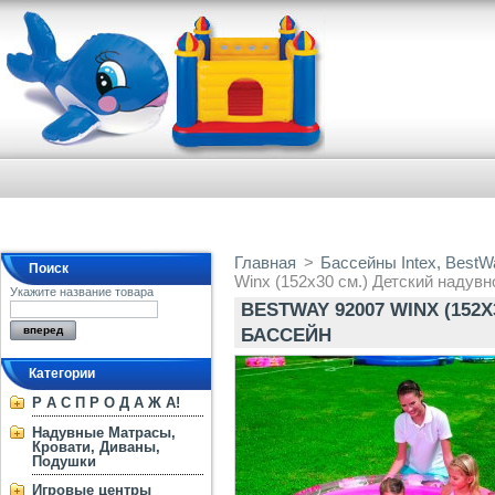
Главная
>
Бассейны Intex, BestW
Поиск
Winx (152х30 см.) Детский надув
Укажите название товара
BESTWAY 92007 WINX (152
БАССЕЙН
Категории
Р А С П Р О Д А Ж А!
Надувные Матрасы,
Кровати, Диваны,
Подушки
Игровые центры