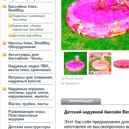
Бассейны Intex,
BestWay.
Надувные (наливные)
бассейны
Каркасные, сборно-
каркасные бассейны
Детские бассейны
Насосы Intex, BestWay
Оборудование
Аксессуары для
бассейнов. Чехлы
Надувные лодки ПВХ,
весла intex, крепления
Матрасы для плавания,
Распечатать
надувные кресла
Увеличить
Надувные игрушки,
плотики, круги, мячи,
нарукавники, жилеты
ИНФОРМАЦИЯ
Маски, трубки, ласты
Развивающие игры,
Детский надувной бассейн Be
Пластмассовые
игрушки
Этот бассейн предназначен для 
изготовлен из высокопрочного в
Детские конструкторы