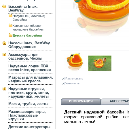
Бассейны Intex,
BestWay.
Надувные (наливные)
бассейны
Каркасные, сборно-
каркасные бассейны
Детские бассейны
Насосы Intex, BestWay
Оборудование
Аксессуары для
бассейнов. Чехлы
Надувные лодки ПВХ,
весла intex, крепления
Матрасы для плавания,
Распечатать
надувные кресла
Увеличить
Надувные игрушки,
плотики, круги, мячи,
нарукавники, жилеты
ИНФОРМАЦИЯ
АКСЕССУА
Маски, трубки, ласты
Развивающие игры,
Детский надувной бассейн I
Пластмассовые
форме оранжевой рыбки, не
игрушки
малыша летом!
Детские конструкторы