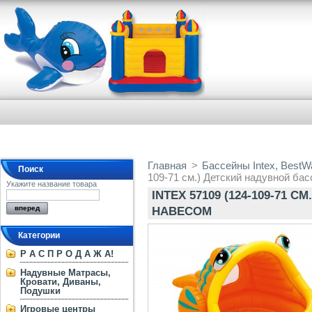
Главная
>
Бассейны Intex, BestW
Поиск
109-71 см.) Детский надувной бас
Укажите название товара
INTEX 57109 (124-109-71 
НАВЕСОМ
Категории
Р А С П Р О Д А Ж А!
Надувные Матрасы,
Кровати, Диваны,
Подушки
Игровые центры