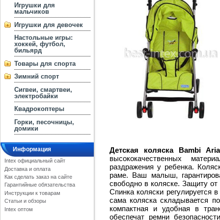
Игрушки для
мальчиков
Игрушки для девочек
Настольные игры:
хоккей, футбол,
бильярд
Товары для спорта
Зимний спорт
Сигвеи, смартвеи,
электробайки
Квадрокоптеры
Горки, песочницы,
домики
Детская коляска Bambi Aria
Информация
высококачественных матер
Intex официальный сайт
раздражения у ребенка. Коляс
Доставка и оплата
раме. Ваш малыш, гарантиров
Как сделать заказ на сайте
свободно в коляске. Защиту от
Гарантийные обязательства
Спинка коляски регулируется в
Инструкции к товарам
сама коляска складывается по
Статьи и обзоры
компактная и удобная в тран
Intex оптом
обеспечат ремни безопасност