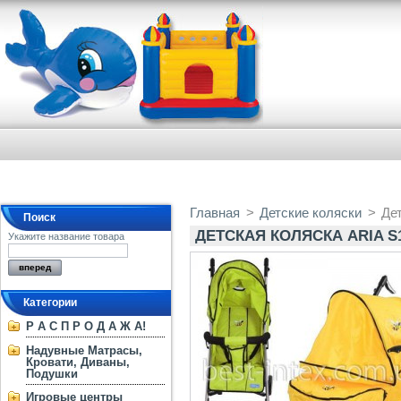
Главная
>
Детские коляски
>
Дет
Поиск
ДЕТСКАЯ КОЛЯСКА ARIA S1
Укажите название товара
Категории
Р А С П Р О Д А Ж А!
Надувные Матрасы,
Кровати, Диваны,
Подушки
Игровые центры