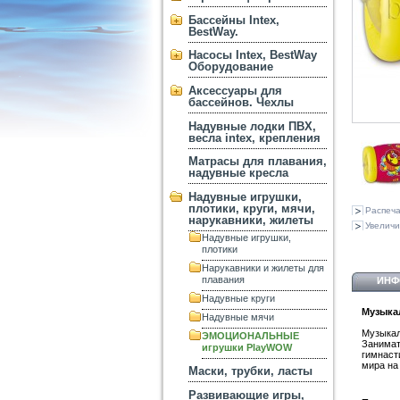
Бассейны Intex,
BestWay.
Насосы Intex, BestWay
Оборудование
Аксессуары для
бассейнов. Чехлы
Надувные лодки ПВХ,
весла intex, крепления
Матрасы для плавания,
надувные кресла
Надувные игрушки,
плотики, круги, мячи,
Распеча
нарукавники, жилеты
Увеличи
Надувные игрушки,
плотики
Нарукавники и жилеты для
плавания
ИНФ
Надувные круги
Музыка
Надувные мячи
Музыка
ЭМОЦИОНАЛЬНЫЕ
Занима
игрушки PlayWOW
гимнаст
мира на
Маски, трубки, ласты
Развивающие игры,