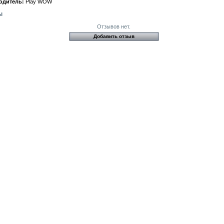
одитель:
Play WOW
ы
Отзывов нет.