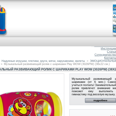
Главна
О магазин
Доставка и оплат
Инструкци
Стать
Сотрудничеств
Контакт
Надувные игрушки, плотики, круги, мячи, нарукавники, жилеты
>
ЭМОЦИОНАЛЬНЫЕ 
>
Музыкальный развивающий ролик с шариками Play WOW (3026PW) (38х22 см.)
ЛЬНЫЙ РАЗВИВАЮЩИЙ РОЛИК С ШАРИКАМИ PLAY WOW (3026PW) (38Х22
Музыкальный развивающий 
шариками (от 6 мес.) Само
учиться ползать! Занимательный
ролик привлечет внимание м
поможет ему выполнить 
гимнастику под веселую музыку.
подробнее