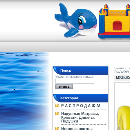
Главная
>
Поиск
PlayWOW
Укажите название товара
МУЗЫКА
Категории
Р А С П Р О Д А Ж А!
Надувные Матрасы,
Кровати, Диваны,
Подушки
Игровые центры