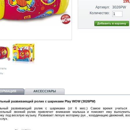
199
Артикул:
3026PW
Количество:
тать
ть
ОРМАЦИЯ
АКСЕССУАРЫ
льный развивающий ролик с шариками Play WOW (3026PW)
льный развивающий ролик с шариками (от 6 мес.) Самое время учиться п
тельный звонкий ролик привлечет внимание малыша и поможет ему выполнить
ику под веселую музыку. Развивает легкую моторику рук , координацию движений, во
 слух.