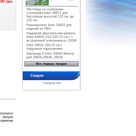
,00 грн.
Лестница со съемными
ступенями Intex 58971 для
бассейнов высотой 122 см. до
132 см.
Ремкомплект Intex 59632 для
изделий из ПВХ
Надувная двуспальная кровать
Intex 64404 (152-203-33 см.) +
встроенный электронасос 220W
Intex 58641 (30x15 см.)
Надувные нарукавники
Картридж А Intex 29000 Фильтр
для 28604,28638, 28636
Все лидеры продаж
Скидки
Товаров нет
олзать!
 легкую
сприятие