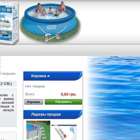
я
е
а
и
и
о
ы
игрушки
Корзина
 СМ.)
Нет товаров
Всего
0,00 грн.
ролик с
е время
Корзина
Оформить
 звонкий
алыша и
легкую
Лидеры продаж