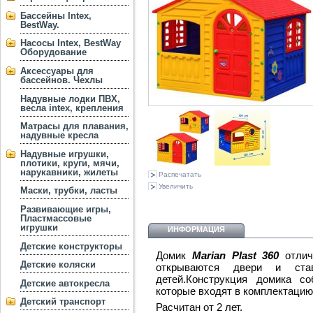
Бассейны Intex,
BestWay.
Насосы Intex, BestWay
Оборудование
Аксессуары для
бассейнов. Чехлы
Надувные лодки ПВХ,
весла intex, крепления
Матрасы для плавания,
надувные кресла
Надувные игрушки,
плотики, круги, мячи,
нарукавники, жилеты
Распечатать
Увеличить
Маски, трубки, ласты
Развивающие игры,
Пластмассовые
игрушки
ИНФОРМАЦИЯ
Детские конструкторы
Домик
Marian Plast 360
отлич
Детские коляски
открываются двери и ста
детей.Конструкция домика с
Детские автокресла
которые входят в комплектацию
Детский транспорт
Расчитан от 2 лет.