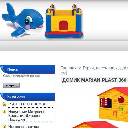
Главная
>
Горки, песочницы, дом
Поиск
см)
Укажите название товара
ДОМИК MARIAN PLAST 360 
Категории
Р А С П Р О Д А Ж А!
Надувные Матрасы,
Кровати, Диваны,
Подушки
Игровые центры