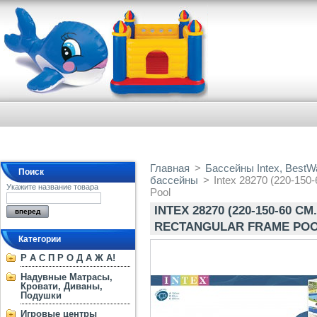
Главная
>
Бассейны Intex, BestW
Поиск
бассейны
>
Intex 28270 (220-150
Укажите название товара
Pool
INTEX 28270 (220-150-60 
RECTANGULAR FRAME PO
Категории
Р А С П Р О Д А Ж А!
Надувные Матрасы,
Кровати, Диваны,
Подушки
Игровые центры