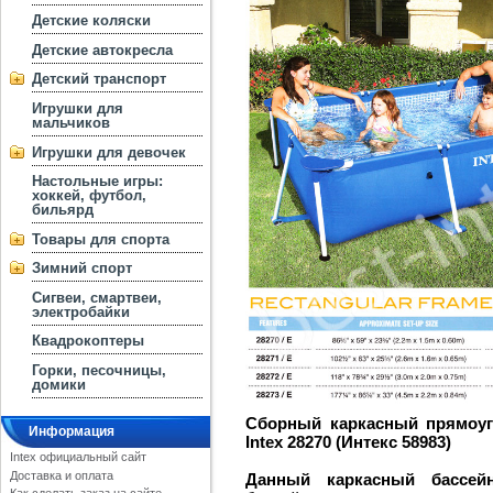
Детские коляски
Детские автокресла
Детский транспорт
Игрушки для
мальчиков
Игрушки для девочек
Настольные игры:
хоккей, футбол,
бильярд
Товары для спорта
Зимний спорт
Сигвеи, смартвеи,
электробайки
Квадрокоптеры
Горки, песочницы,
домики
Сборный каркасный прямоуго
Информация
Intex 28270 (Интекс 58983)
Intex официальный сайт
Доставка и оплата
Данный каркасный бассей