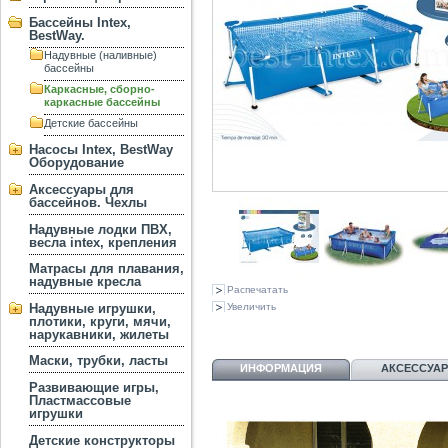
Бассейны Intex,
BestWay.
Надувные (наливные)
бассейны
Каркасные, сборно-
каркасные бассейны
Детские бассейны
Насосы Intex, BestWay
Оборудование
Аксессуары для
бассейнов. Чехлы
Надувные лодки ПВХ,
весла intex, крепления
Матрасы для плавания,
надувные кресла
Распечатать
Надувные игрушки,
Увеличить
плотики, круги, мячи,
нарукавники, жилеты
Маски, трубки, ласты
ИНФОРМАЦИЯ
АКСЕССУА
Развивающие игры,
Пластмассовые
игрушки
Детские конструкторы