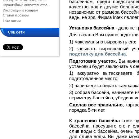
Как сделать заказ на сайте
бассейном, среди представл
Гарантийные обязательства
качество, как и другие большие
Инструкции к товарам
независимо от размера бассейн
Статьи и обзоры
ведь, не зря, Фирма Intex явля
Intex оптом
Установка бассейна
- дело не т
Соц сети
Для начала Вам нужно подготов
1) максимально выровнять его;
2) засыпать выровненный уч
подстилку для бассейна.
Подготовив участок,
Вы начин
установки будет заключать в с
1) аккуратно вытаскиваете 
подготовленное место;
2) начинаете собирать сам карк
3) собрав бассейн, начинаете н
периметру бассейна, убедившись
Сделав все правильно,
каркас
порядка 5-ти лет.
К хранению бассейна
тоже ну
бассейна, просушите его и сл
слив воды с бассейна, очень пр
для слива воды. Вы даже може