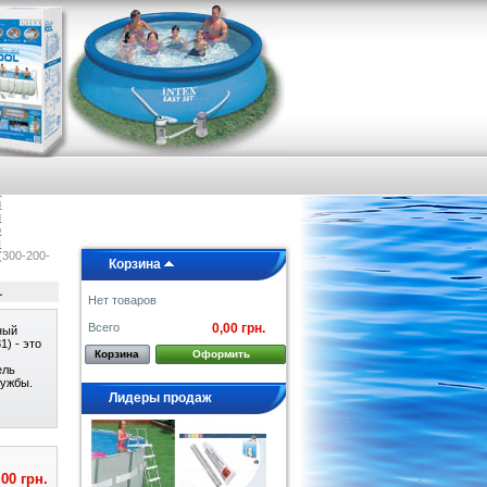
я
е
а
и
и
о
ы
(300-200-
Корзина
L
Нет товаров
Всего
0,00 грн.
ный
 ) - это
Корзина
Оформить
ель
лужбы.
Лидеры продаж
,00 грн.