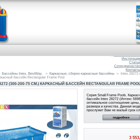
Главна
О магазин
Доставка и оплат
Инструкци
Стать
Сотрудничеств
Контакт
Бассейны Intex, BestWay.
>
Каркасные, сборно-каркасные бассейны
>
Intex 28272 
аркасный бассейн Rectangular Frame Pool
28272 (300-200-75 СМ.) КАРКАСНЫЙ БАССЕЙН RECTANGULAR FRAME POO
Серия Small Frame Pools. Каркас
бассейн Intex 28272 (Интекс 58981
оптимальное соотношение цены,
размера и качества. Данная мод
прослужит Вам не малый срок с
подробнее
3 553