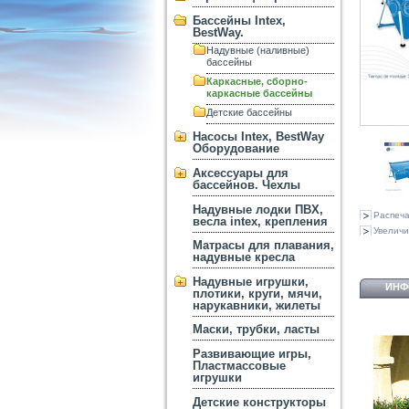
Бассейны Intex,
BestWay.
Надувные (наливные)
бассейны
Каркасные, сборно-
каркасные бассейны
Детские бассейны
Насосы Intex, BestWay
Оборудование
Аксессуары для
бассейнов. Чехлы
Надувные лодки ПВХ,
Распеча
весла intex, крепления
Увеличи
Матрасы для плавания,
надувные кресла
Надувные игрушки,
ИНФ
плотики, круги, мячи,
нарукавники, жилеты
Маски, трубки, ласты
Развивающие игры,
Пластмассовые
игрушки
Детские конструкторы