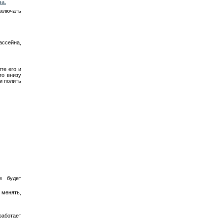
а.
аключать
ассейна,
те его и
то внизу
и полить
м будет
 менять,
работает