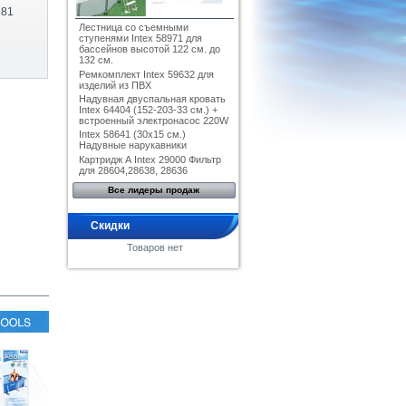
981
Лестница со съемными
ступенями Intex 58971 для
бассейнов высотой 122 см. до
132 см.
Ремкомплект Intex 59632 для
изделий из ПВХ
Надувная двуспальная кровать
Intex 64404 (152-203-33 см.) +
встроенный электронасос 220W
Intex 58641 (30x15 см.)
Надувные нарукавники
Картридж А Intex 29000 Фильтр
для 28604,28638, 28636
Все лидеры продаж
Скидки
Товаров нет