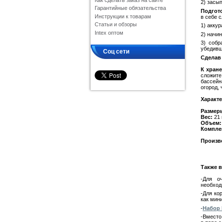
Как сделать заказ на сайте
2) засы
Гарантийные обязательства
Подгото
Инструкции к товарам
в себе 
Статьи и обзоры
1) аккур
Intex оптом
2) начи
3) собр
убедивши
Соц сети
Сделав
К хран
сложите
бассейн
огород, 
Характе
Размер
Вес:
21 
Объем:
Компле
Произв
Также в
-Для о
необхо
-Для ко
как мин
-
Набор 
-Вместо