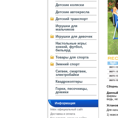
Детские коляски
Детские автокресла
Детский транспорт
Игрушки для
мальчиков
Игрушки для девочек
Настольные игры:
хоккей, футбол,
бильярд
Товары для спорта
Зимний спорт
Сигвеи, смартвеи,
электробайки
Квадрокоптеры
Сборный
Горки, песочницы,
домики
Данный
фирмы I
ведь, н
Информация
Установ
Intex официальный сайт
Для нач
Доставка и оплата
1) макс