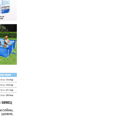
 58981)
ассейны,
 уровне,