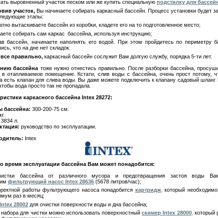
пать выровненный участок песком или же купить специальную
подстилку для бассейн
вив участок,
Вы начинаете собирать каркасный бассейн. Процесс установки будет з
следующие этапы:
атно вытаскиваете бассейн из коробки, кладете его на то подготовленное место;
наете собирать сам каркас бассейна, используя инструкцию;
ав бассейн, начинаете наполнять его водой. При этом пройдитесь по периметру б
сь, что на дне нет складок.
 все правильно,
каркасный бассейн сослужит Вам долгую службу, порядка 5-ти лет.
ению бассейна
тоже нужно отнестись правильно. После разборки бассейна, просуши
 в отапливаемое помещение. Кстати, слив воды с бассейна, очень прост потому, ч
а есть клапан для слива воды. Вы даже можете подключить к клапану садовый шланг 
чтобы вода просто так не пропадала.
ристики каркасного бассейна Intex 28272:
ы бассейна:
300-200-75 см.
кг.
3834 л.
ктация:
руководство по эксплуатации.
одитель:
Intex
о время эксплуатации бассейна Вам может понадобится:
чистки бассейна от различного мусора и предотвращения застоя воды Ва
дим
фильтрующий насос Intex 28636
(5678 литров/час);
рректной работы фультрующего насоса понадобится
картридж
,
который необходимо
имум раз в месяц;
Intex 28002
для очистки поверхности воды и дна бассейна;
 набора для чистки можно использовать поверхностный
скимер Intex 28000
,
который 