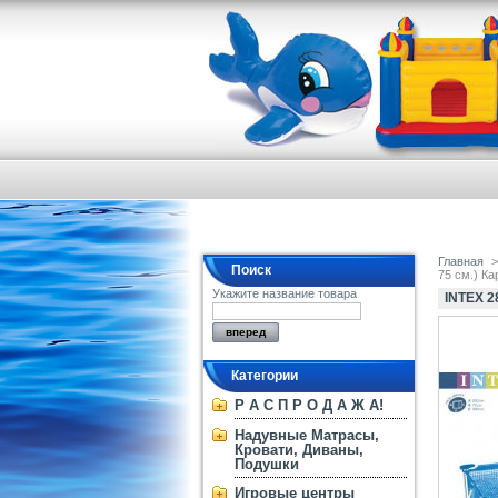
Главная
>
Поиск
75 см.) К
Укажите название товара
INTEX 
Категории
Р А С П Р О Д А Ж А!
Надувные Матрасы,
Кровати, Диваны,
Подушки
Игровые центры